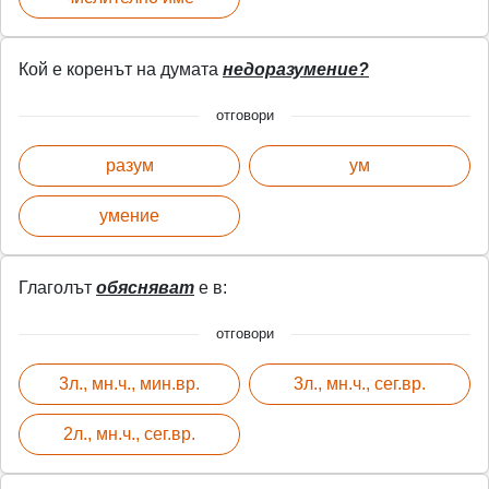
Кой е коренът на думата
недоразумение?
отговори
разум
ум
умение
Глаголът
обясняват
е в:
отговори
3л., мн.ч., мин.вр.
3л., мн.ч., сег.вр.
2л., мн.ч., сег.вр.