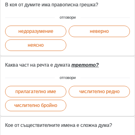
В коя от думите има правописна грешка?
отговори
недоразумение
неверно
неясно
Каква част на речта е думата
третото?
отговори
прилагателно име
числително редно
числително бройно
Кое от съществителните имена е сложна дума?