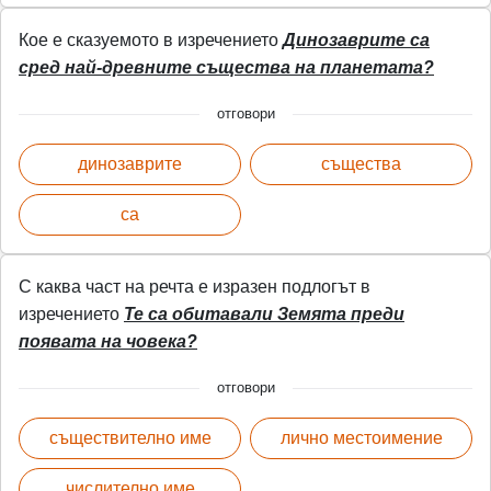
Кое е сказуемото в изречението
Динозаврите са
сред най-древните същества на планетата?
отговори
динозаврите
същества
са
С каква част на речта е изразен подлогът в
изречението
Те са обитавали Земята преди
появата на човека?
отговори
съществително име
лично местоимение
числително име