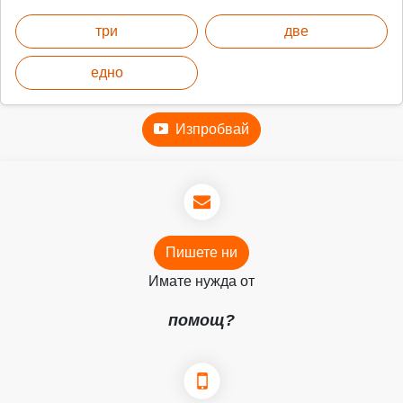
три
две
едно
Изпробвай
Пишете ни
Имате нужда от
помощ?