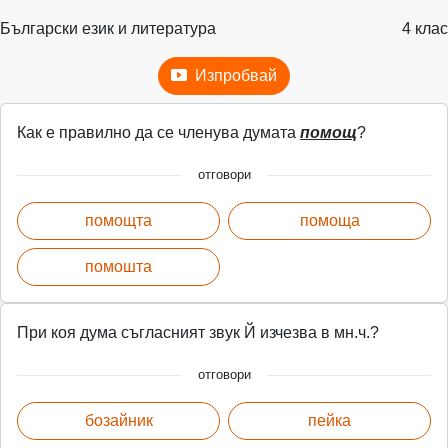
Български език и литература
4 клас
Изпробвай
Как е правилно да се членува думата
помощ
?
отговори
помощта
помоща
помошта
При коя дума съгласният звук Й изчезва в мн.ч.?
отговори
бозайник
пейка