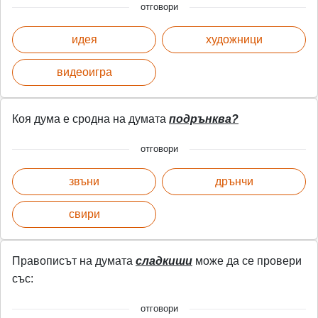
отговори
идея
художници
видеоигра
Коя дума е сродна на думата
подрънква?
отговори
звъни
дрънчи
свири
Правописът на думата
сладкиши
може да се провери
със:
отговори