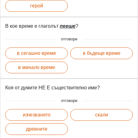
герой
В кое време е глаголът
пееше
?
отговори
в сегашно време
в бъдеще време
в минало време
Коя от думите НЕ Е съществително име?
отговори
изчезването
скали
древните