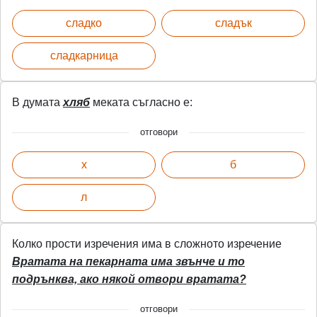
сладко
сладък
сладкарница
В думата
хляб
меката съгласно е:
отговори
х
б
л
Колко прости изречения има в сложното изречение
Вратата на пекарната има звънче и то
подрънква, ако някой отвори вратата?
отговори