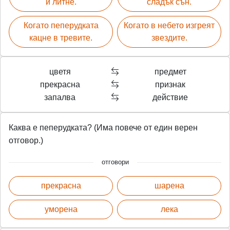
и литне.
сладък сън.
Когато пеперудката
Когато в небето изгреят
кацне в тревите.
звездите.
цветя
предмет
прекрасна
признак
запалва
действие
Каква е пеперудката? (Има повече от един верен
отговор.)
отговори
прекрасна
шарена
уморена
лека