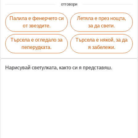
отговори
Палила е фенерчето си
Летяла е през нощта,
от звездите.
за да свети.
Търсела е огледало за
Търсела е някой, за да
пеперудката.
я забележи.
Нарисувай светулката, както си я представяш.