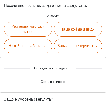
Посочи две причини, за да е тъжна светулката.
отговори
Разперва крилца и
Нама кой да я види.
литва.
Никой не я забелязва.
Запалва фенерчето си.
Оглежда се в огледалото.
Свети в тъмното.
Защо е уморена светулкта?