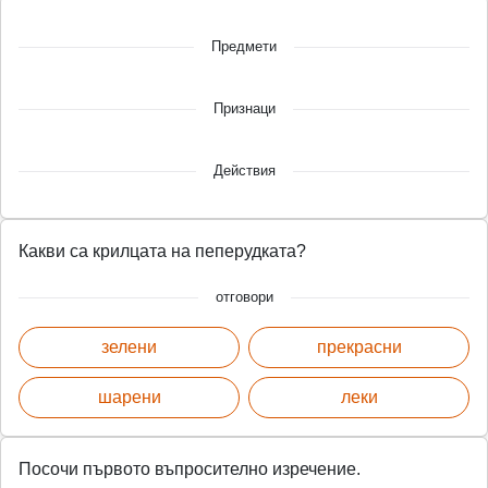
Предмети
Признаци
Действия
Какви са крилцата на пеперудката?
отговори
зелени
прекрасни
шарени
леки
Посочи първото въпросително изречение.