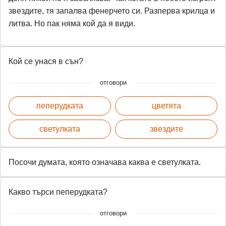
звездите, тя запалва фенерчето си. Разперва крилца и
литва. Но пак няма кой да я види.
Кой се унася в сън?
отговори
пеперудката
цветята
светулката
звездите
Посочи думата, която означава каква е светулката.
Какво търси пеперудката?
отговори