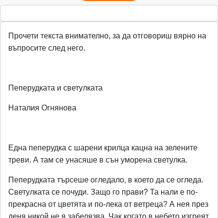
Прочети текста внимателно, за да отговориш вярно на
въпросите след него.
Пеперудката и светулката
Наталия Огнянова
Една пеперудка с шарени крилца кацна на зелените
треви. А там се унасяше в сън уморена светулка.
Пеперудката търсеше огледало, в което да се огледа.
Светулката се почуди. Защо го прави? Та нали е по-
прекрасна от цветята и по-лека от ветреца? А нея през
деня никой не я забелязва. Чак когато в небето изгреят