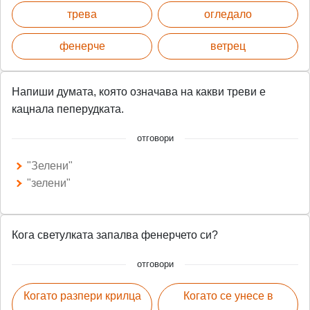
трева
огледало
фенерче
ветрец
Напиши думата, която означава на какви треви е
кацнала пеперудката.
отговори
"Зелени"
"зелени"
Кога светулката запалва фенерчето си?
отговори
Когато разпери крилца
Когато се унесе в