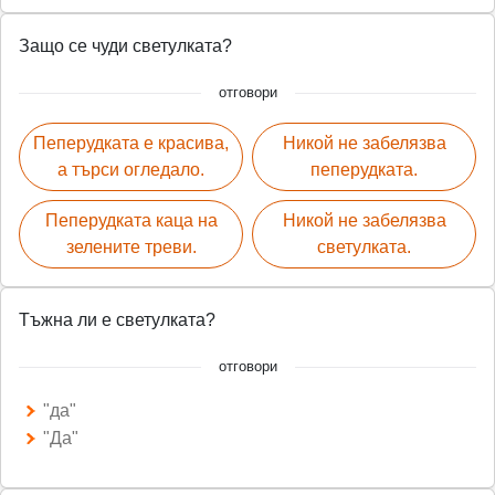
Защо се чуди светулката?
отговори
Пеперудката е красива,
Никой не забелязва
а търси огледало.
пеперудката.
Пеперудката каца на
Никой не забелязва
зелените треви.
светулката.
Тъжна ли е светулката?
отговори
"да"
"Да"