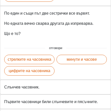
По един и същи път две сестрички все вървят.
Но едната вечно сварва другата да изпреварва.
Що е то?
отговори
стрелките на часовника
минути и часове
цифрите на часовника
Слънчев часовник.
Първите часовници били слънчевите и пясъчните.