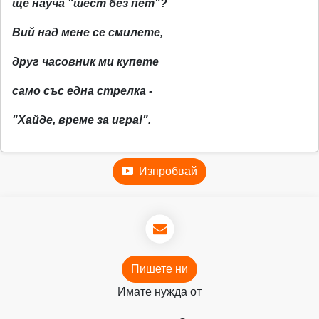
ще науча "шест без пет"?
Вий над мене се смилете,
друг часовник ми купете
само със една стрелка -
"Хайде, време за игра!".
Изпробвай
Пишете ни
Имате нужда от