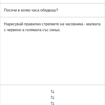
Посочи в колко часа обядваш?
Нарисувай правилно стрелките на часовника - малката
с червено а голямата със синьо.