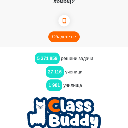
помощ?
Обадете се
5 371 859
решени задачи
27 116
ученици
1 981
училища