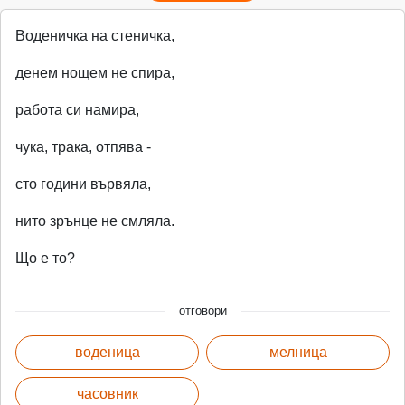
Воденичка на стеничка,
денем нощем не спира,
работа си намира,
чука, трака, отпява -
сто години вървяла,
нито зрънце не смляла.
Що е то?
отговори
воденица
мелница
часовник