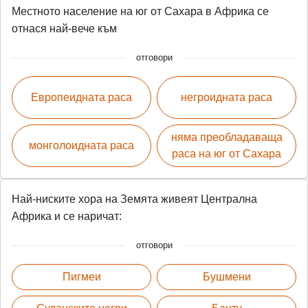
Местното население на юг от Сахара в Африка се
отнася най-вече към
отговори
Европеидната раса
негроидната раса
няма преобладаваща
монголоидната раса
раса на юг от Сахара
Най-ниските хора на Земята живеят Централна
Африка и се наричат:
отговори
Пигмеи
Бушмени