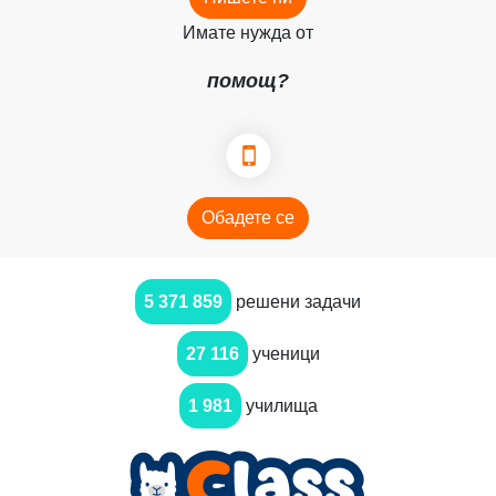
Имате нужда от
помощ?
Обадете се
5 371 859
решени задачи
27 116
ученици
1 981
училища