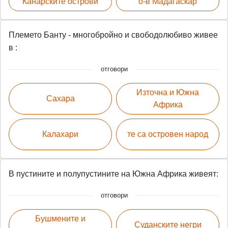
Канарските острови
о-в Мадагаскар
Племето Банту - многобройно и свободолюбиво живее
в :
отговори
Източна и Южна
Сахара
Африка
Калахари
те са островен народ
В пустините и полупустините на Южна Африка живеят:
отговори
Бушмените и
Суданските негри