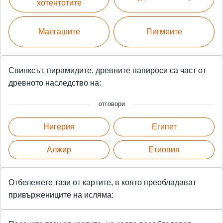
хотентотите
Малгашите
Пигмеите
Свинксът, пирамидите, древните папироси са част от
древното наследство на:
отговори
Нигерия
Египет
Алжир
Етиопия
Отбележете тази от картите, в която преобладават
привържениците на исляма: