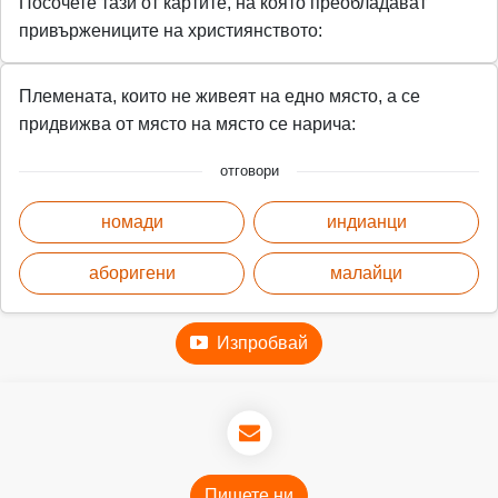
Посочете тази от картите, на която преобладават
привържениците на християнството:
Племената, които не живеят на едно място, а се
придвижва от място на място се нарича:
отговори
номади
индианци
аборигени
малайци
Изпробвай
Пишете ни