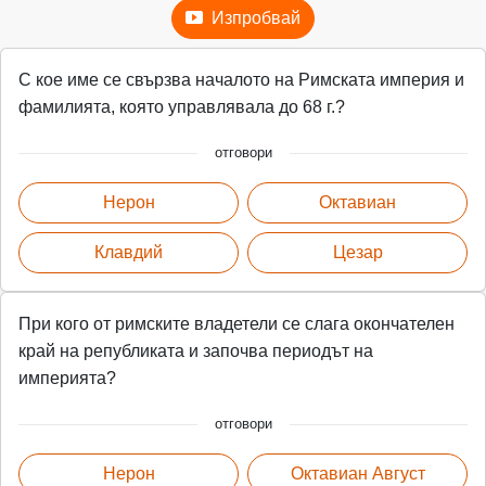
Изпробвай
С кое име се свързва началото на Римската империя и
фамилията, която управлявала до 68 г.?
отговори
Нерон
Октавиан
Клавдий
Цезар
При кого от римските владетели се слага окончателен
край на републиката и започва периодът на
империята?
отговори
Нерон
Октавиан Август