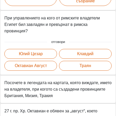
събрание
При управлението на кого от римските владетели
Египет бил завладян и превърнат в римска
провинция?
отговори
Юлий Цезар
Клавдий
Октавиан Август
Траян
Посочете в легендата на картата, която виждате, името
на владетеля, при когото са създадени провинциите
Британия, Мизия, Тракия
27 г. пр. Хр. Октавиан е обявен за „август“, което