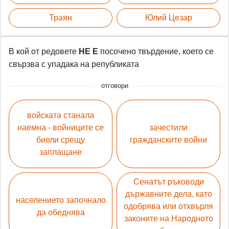
Траян
Юлий Цезар
В кой от редовете
НЕ Е
посочено твърдение, което се
свързва с упадака на републиката
отговори
войската станала
наемна - войниците се
зачестили
биели срещу
гражданските войни
заплащане
Сенатът ръководи
държавните дела, като
населението започнало
одобрява или отхвърля
да обеднява
законите на Народното