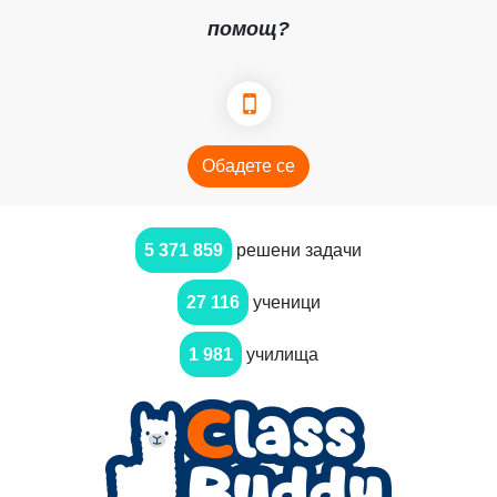
помощ?
Обадете се
5 371 859
решени задачи
27 116
ученици
1 981
училища