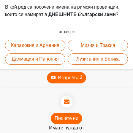
В кой ред са посочени имена на римски провинции,
които се намират в
ДНЕШНИТЕ български земи
?
отговори
Кападокия и Армения
Мизия и Тракия
Далмация и Панония
Лузитания и Бетика
Изпробвай
Пишете ни
Имате нужда от