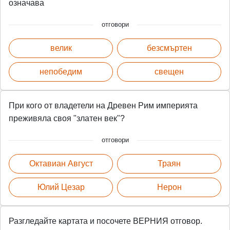
означава
отговори
велик
безсмъртен
непобедим
свещен
При кого от владетели на Древен Рим империята
преживяла своя "златен век"?
отговори
Октавиан Август
Траян
Юлий Цезар
Нерон
Разгледайте картата и посочете ВЕРНИЯ отговор.