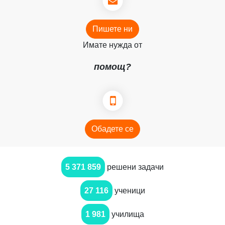
Пишете ни
Имате нужда от
помощ?
Обадете се
5 371 859
решени задачи
27 116
ученици
1 981
училища