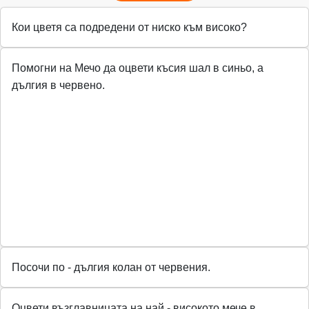
Кои цветя са подредени от ниско към високо?
Помогни на Мечо да оцвети късия шал в синьо, а
дългия в червено.
Посочи по - дългия колан от червения.
Оцвети възглавницата на най - високото мече в