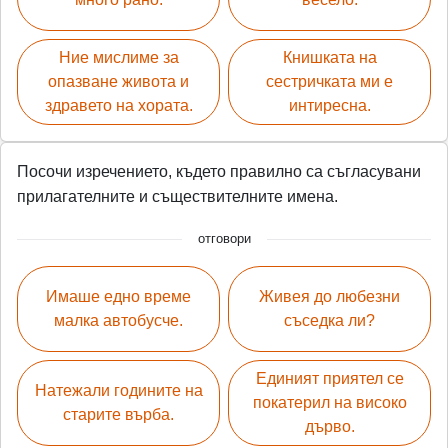
Ние мислиме за
Книшката на
опазване живота и
сестричката ми е
здравето на хората.
интиресна.
Посочи изречението, където правилно са съгласувани
прилагателните и съществителните имена.
отговори
Имаше едно време
Живея до любезни
малка автобусче.
съседка ли?
Единият приятел се
Натежали годините на
покатерил на високо
старите върба.
дърво.