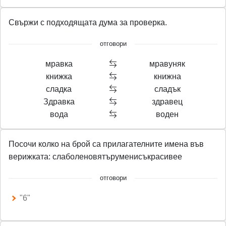
Свържи с подходящата дума за проверка.
отговори
мравка
мравуняк
книжка
книжна
сладка
сладък
Здравка
здравец
вода
воден
Посочи колко на брой са прилагателните имена във
верижката: слаболеновятъруменисъкрасивее
отговори
"6"