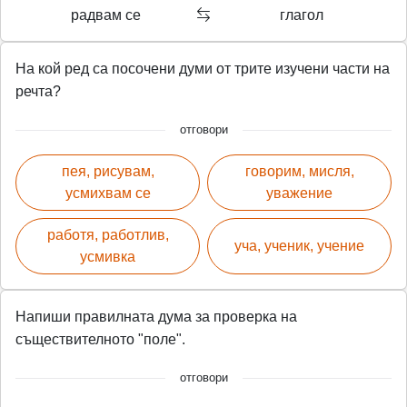
радвам се
глагол
На кой ред са посочени думи от трите изучени части на
речта?
отговори
пея, рисувам,
говорим, мисля,
усмихвам се
уважение
работя, работлив,
уча, ученик, учение
усмивка
Напиши правилната дума за проверка на
съществителното "поле".
отговори