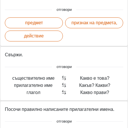
отговори
предмет
признак на предмета,
действие
Свържи.
отговори
съществително име
Какво е това?
прилагателно име
Какъв? Какви?
глагол
Какво прави?
Посочи правилно написаните прилагателни имена.
отговори