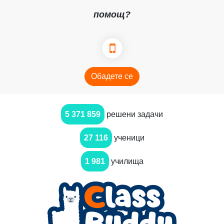
помощ?
Обадете се
5 371 859
решени задачи
27 116
ученици
1 981
училища