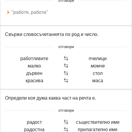
отговори
"работя, работи"
Свържи словосъчетанията по род и число.
отговори
работливите
пчелици
малко
момче
дървен
стол
красива
маса
Определи коя дума каква част на речта е.
отговори
радост
съществително име
радостна
прилагателно име