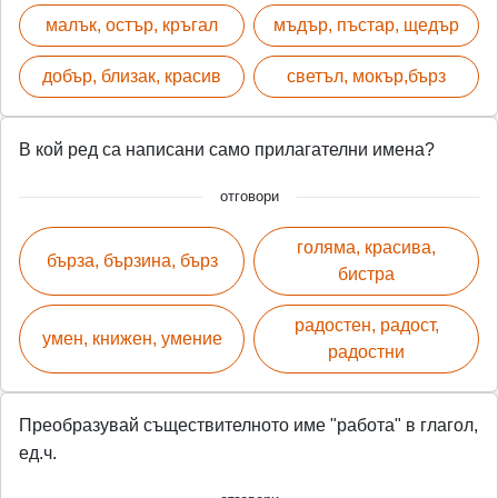
малък, остър, кръгал
мъдър, пъстар, щедър
добър, близак, красив
светъл, мокър,бърз
В кой ред са написани само прилагателни имена?
отговори
голяма, красива,
бърза, бързина, бърз
бистра
радостен, радост,
умен, книжен, умение
радостни
Преобразувай съществителното име "работа" в глагол,
ед.ч.