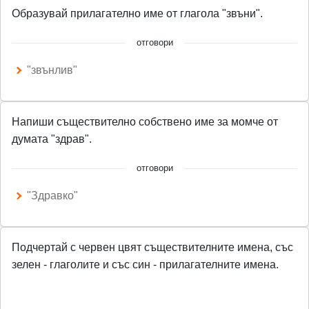
Образувай прилагателно име от глагола "звъни".
отговори
"звънлив"
Напиши съществително собствено име за момче от
думата "здрав".
отговори
"Здравко"
Подчертай с червен цвят съществителните имена, със
зелен - глаголите и със син - прилагателните имена.