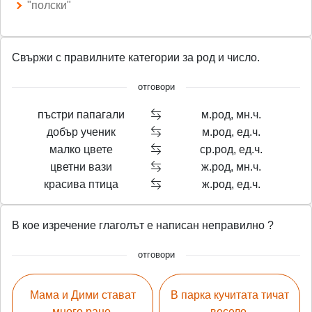
"полски"
Свържи с правилните категории за род и число.
отговори
пъстри папагали
м.род, мн.ч.
добър ученик
м.род, ед.ч.
малко цвете
ср.род, ед.ч.
цветни вази
ж.род, мн.ч.
красива птица
ж.род, ед.ч.
В кое изречение глаголът е написан неправилно ?
отговори
Мама и Дими стават
В парка кучитата тичат
много рано.
весело.