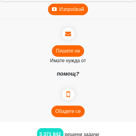
Изпробвай
Пишете ни
Имате нужда от
помощ?
Обадете се
5 371 842
решени задачи