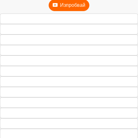
Изпробвай