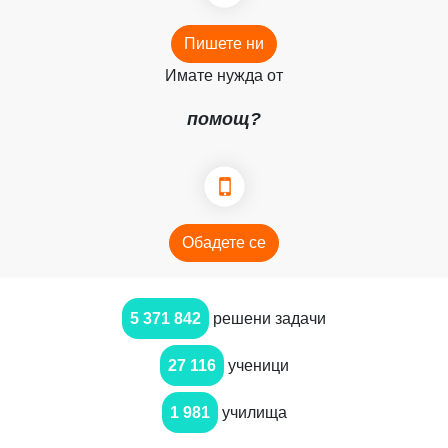
Пишете ни
Имате нужда от
помощ?
Обадете се
5 371 842
решени задачи
27 116
ученици
1 981
училища