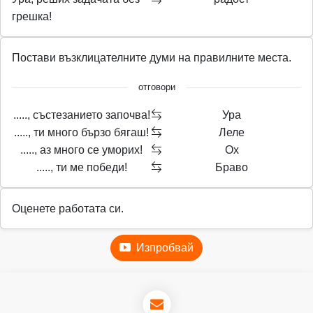
грешка!
Постави възклицателните думи на правилните места.
отговори
....., състезанието започва!
Ура
....., ти много бързо бягаш!
Леле
....., аз много се уморих!
Ох
....., ти ме победи!
Браво
Оценете работата си.
Изпробвай