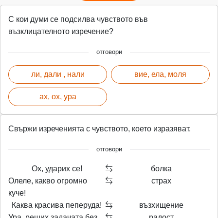
С кои думи се подсилва чувството във
възклицателното изречение?
отговори
ли, дали , нали
вие, ела, моля
ах, ох, ура
Свържи изреченията с чувството, което изразяват.
отговори
Ох, ударих се!
болка
Олеле, какво огромно
страх
куче!
Каква красива пеперуда!
възхищение
Ура, реших задачата без
радост