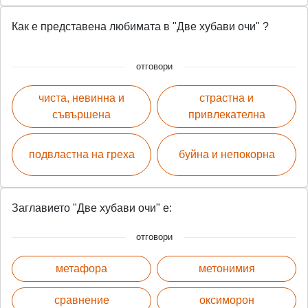
Как е представена любимата в "Две хубави очи" ?
отговори
чиста, невинна и
страстна и
съвършена
привлекателна
подвластна на греха
буйна и непокорна
Заглавието "Две хубави очи" е:
отговори
метафора
метонимия
сравнение
оксиморон