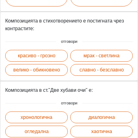
Композицията в стихотворението е постигната чрез
контрастите:
отговори
красиво - грозно
мрак - светлина
велико - обикновено
славно - безславно
Композицията в ст."Две хубави очи" е:
отговори
хронологична
диалогична
огледална
хаотична