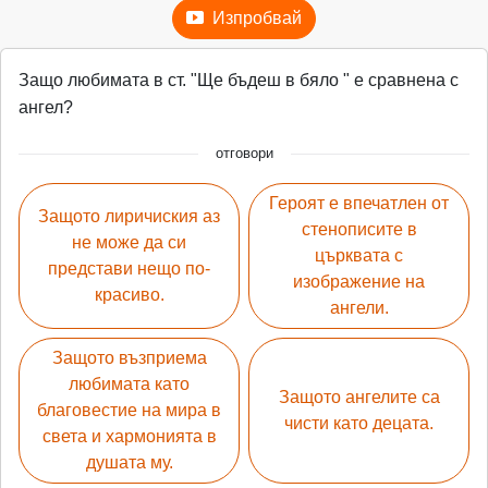
Изпробвай
Защо любимата в ст. "Ще бъдеш в бяло " е сравнена с
ангел?
отговори
Героят е впечатлен от
Защото лиричиския аз
стенописите в
не може да си
църквата с
представи нещо по-
изображение на
красиво.
ангели.
Защото възприема
любимата като
Защото ангелите са
благовестие на мира в
чисти като децата.
света и хармонията в
душата му.