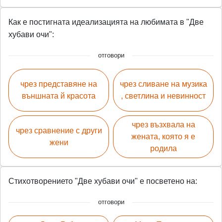
Как е постигната идеализацията на любимата в "Две
хубави очи":
отговори
чрез представяне на
чрез сливане на музика
външната й красота
, светлина и невинност
чрез възхвала на
чрез сравнение с други
жената, която я е
жени
родила
Стихотворението "Две хубави очи" е посветено на:
отговори