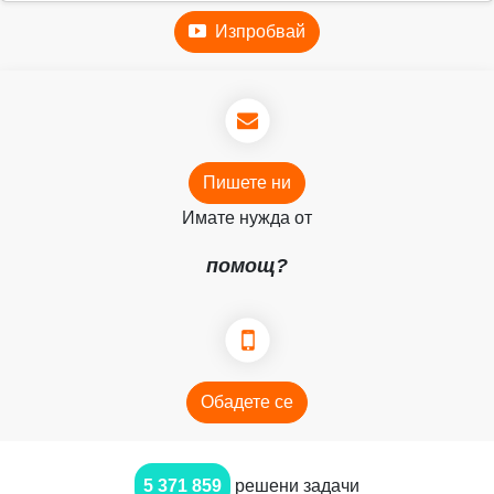
Изпробвай
Пишете ни
Имате нужда от
помощ?
Обадете се
5 371 859
решени задачи