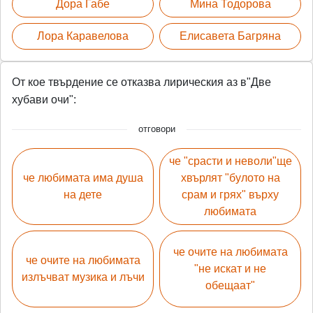
Дора Габе
Мина Тодорова
Лора Каравелова
Елисавета Багряна
От кое твърдение се отказва лирическия аз в"Две
хубави очи":
отговори
че "срасти и неволи"ще
че любимата има душа
хвърлят "булото на
на дете
срам и грях" върху
любимата
че очите на любимата
че очите на любимата
"не искат и не
излъчват музика и лъчи
обещаат"