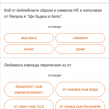
Кой от библейските образи и символи НЕ е използван
от Яворов в "Ще бъдеш в бяло":
отговори
маслина
смокиня
ангел
храм
Любимата извежда лирическия аз от:
отговори
баналност към
от невяра към вяра
изключителност
от смях към тъга
от грижа към бегрижие