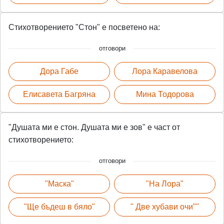
Стихотворението "Стон" е посветено на:
отговори
Дора Габе
Лора Каравелова
Елисавета Багряна
Мина Тодорова
"Душата ми е стон. Душата ми е зов" е част от
стихотворението:
отговори
"Маска"
"На Лора"
"Ще бъдеш в бяло"
" Две хубави очи""