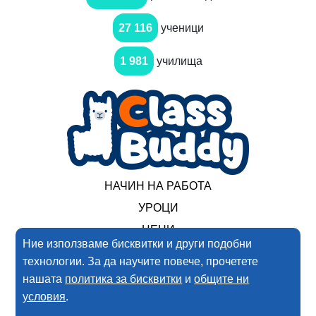
27 116
ученици
1 981
училища
НАЧИН НА РАБОТА
УРОЦИ
ЦЕНИ
Ние използваме бисквитки и други подобни
технологии. За да научите повече, прочетете
2017-2025 Нимеро ООД. Всички права запазени
нашата
политика за бисквитки
и
общите ни
условия
.
Условия за ползване