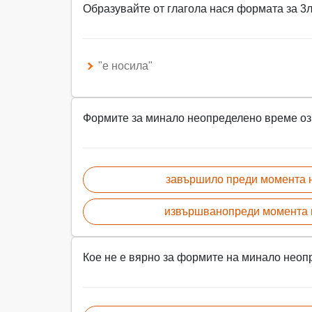
Образувайте от глагола нася формата за 3л
"е носила"
Формите за минало неопределено време оз
завършило преди момента 
извършванопреди момента 
Кое не е вярно за формите на минало нео