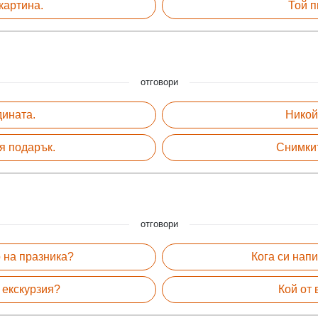
картина.
Той п
отговори
дината.
Никой
я подарък.
Снимкит
отговори
 на празника?
Кога си нап
 екскурзия?
Кой от