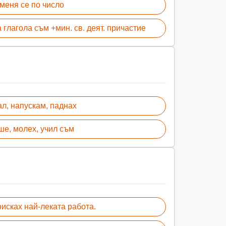
меня се по число
а глагола съм +мин. св. деят. причастие
ал, напускам, паднах
ше, молех, учил съм
исках най-леката работа.