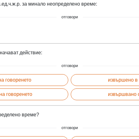
.ед.ч.ж.р. за минало неопределено време:
отговори
начават действие:
отговори
на говоренето
извършено в
на говоренето
извършвано 
пределено време?
отговори