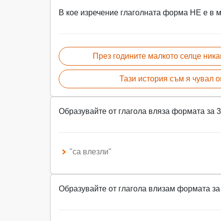
В кое изречение глаголната форма НЕ е в
През годините малкото селце ника
Тази история съм я чувал о
Образувайте от глагола вляза формата за 3
"са влезли"
Образувайте от глагола влизам формата за