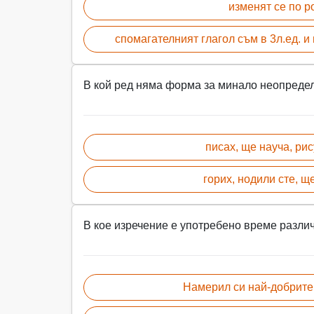
изменят се по р
спомагателният глагол съм в 3л.ед. и 
В кой ред няма форма за минало неопреде
писах, ще науча, ри
горих, нодили сте, щ
В кое изречение е употребено време разли
Намерил си най-добрите