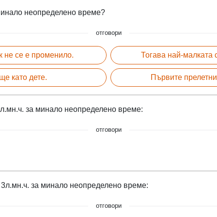
 минало неопределено време?
отговори
к не се е променило.
Тогава най-малката 
ще като дете.
Първите прелетни 
л.мн.ч. за минало неопределено време:
отговори
 3л.мн.ч. за минало неопределено време:
отговори