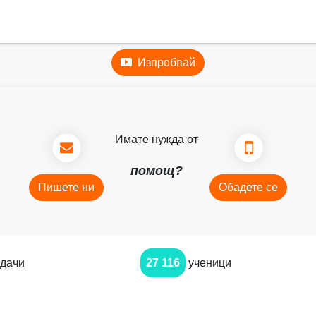
Изпробвай
Имате нужда от
помощ?
Пишете ни
Обадете се
дачи
27 116
ученици