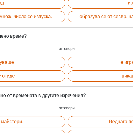
од
из
множ. число се изпуска.
образува се от сег.вр. н
лено време?
отговори
суваше
е игр
е отиде
вика
чно от времената в другите изречения?
отговори
 майстори.
Веднага по