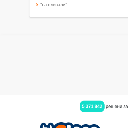
"са влизали"
5 371 842
решени за