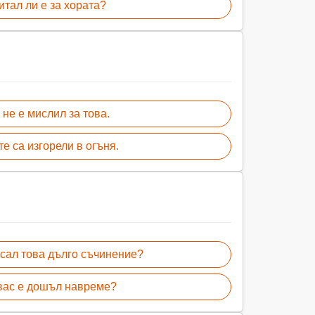
итал ли е за хората?
 не е мислил за това.
е са изгорели в огъня.
исал това дълго съчинение?
 вас е дошъл навреме?