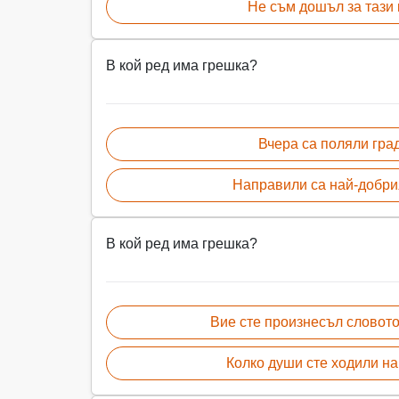
Не съм дошъл за тази 
В кой ред има грешка?
Вчера са поляли гра
Направили са най-добри
В кой ред има грешка?
Вие сте произнесъл словото
Колко души сте ходили на