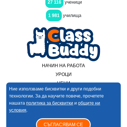
27 116
ученици
1 981
училища
НАЧИН НА РАБОТА
УРОЦИ
ЦЕНИ
Ние използваме бисквитки и други подобни
технологии. За да научите повече, прочетете
2017-2025 Нимеро ООД. Всички права запазени
нашата
политика за бисквитки
и
общите ни
условия
.
Условия за ползване
Политика за поверителността
СЪГЛАСЯВАМ СЕ