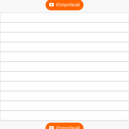
Изпробвай
Изпробвай