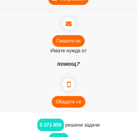
Пишете ни
Имате нужда от
помощ?
Обадете се
5 371 859
решени задачи