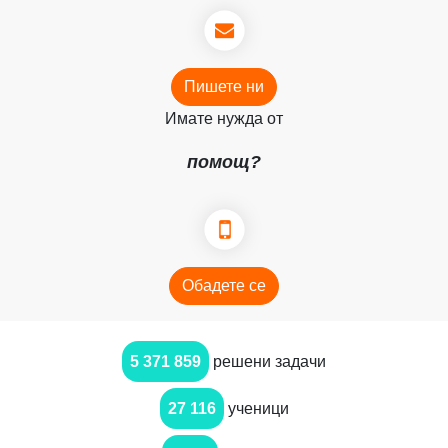
Пишете ни
Имате нужда от
помощ?
Обадете се
5 371 859
решени задачи
27 116
ученици