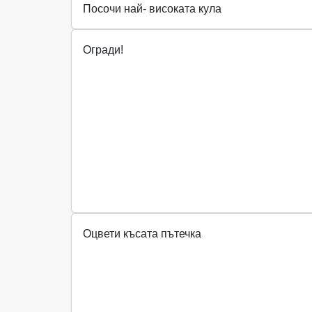
Посочи най- високата кула
Огради!
Оцвети късата пътечка