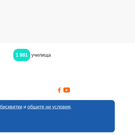
1 981
училища
 бисквитки
и
общите ни условия
.
оверителността