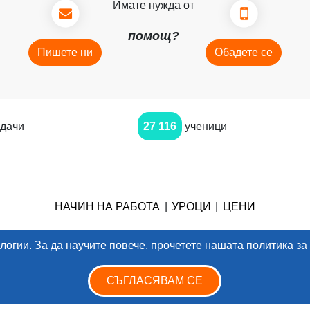
Имате нужда от
помощ?
Пишете ни
Обадете се
дачи
27 116
ученици
НАЧИН НА РАБОТА
|
УРОЦИ
|
ЦЕНИ
логии. За да научите повече, прочетете нашата
политика за
еро ООД. Всички права запазени
|
Условия за ползване
|
Политика за п
СЪГЛАСЯВАМ СЕ