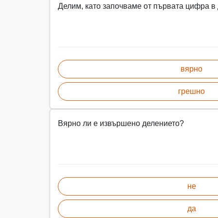
Делим, като започваме от първата цифра в
вярно
грешно
Вярно ли е извършено делението?
не
да