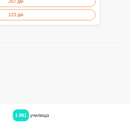
207 дм
123 дм
1 981
училища