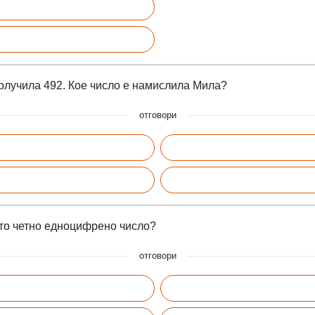
получила 492. Кое число е намислила Мила?
отговори
ото четно едноцифрено число?
отговори