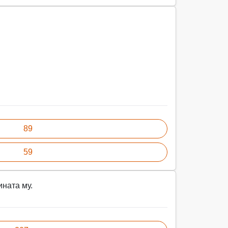
89
59
ината му.