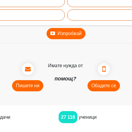
Изпробвай
Имате нужда от
помощ?
Пишете ни
Обадете се
дачи
27 116
ученици