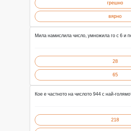
грешно
вярно
Мила намислила число, умножила го с 6 и 
28
65
Кое е частното на числото 944 с най-голям
218