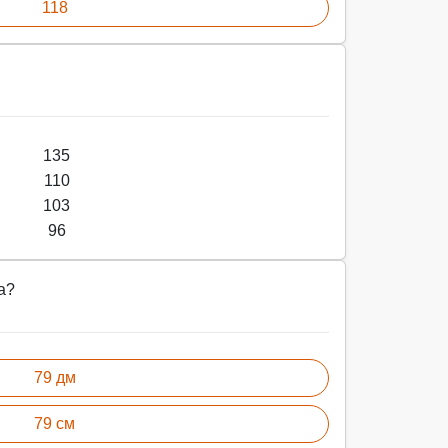
118
135
110
103
96
а?
79 дм
79 см