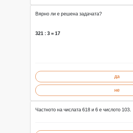
Вярно ли е решена задачата?
321 : 3 = 17
да
не
Частното на числата 618 и 6 е числото 103.