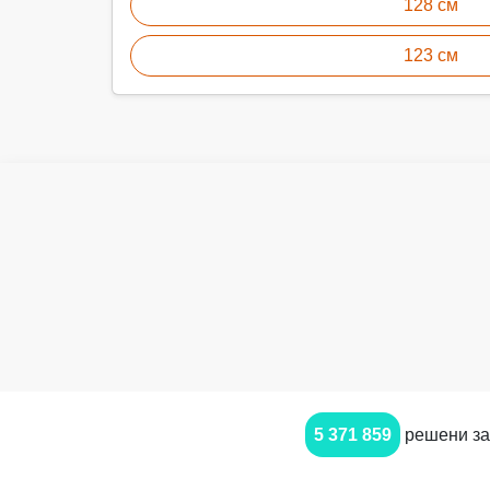
128 см
123 см
5 371 859
решени за