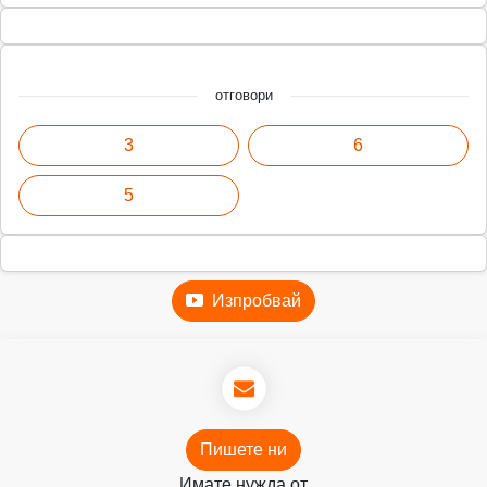
отговори
3
6
5
Изпробвай
Пишете ни
Имате нужда от