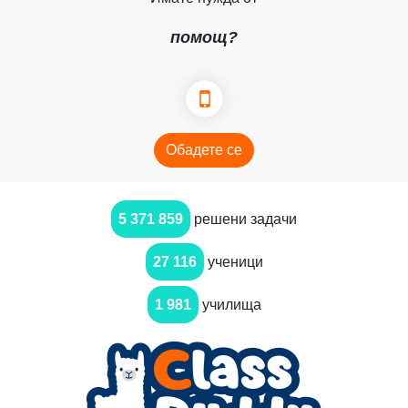
помощ?
Обадете се
5 371 859
решени задачи
27 116
ученици
1 981
училища