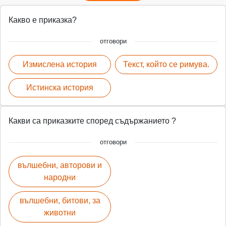
Какво е приказка?
отговори
Измислена история
Текст, който се римува.
Истинска история
Какви са приказките според съдържанието ?
отговори
вълшебни, авторови и
народни
вълшебни, битови, за
животни