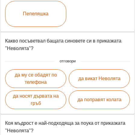
Пепеляшка
Какво посъветвал бащата синовете си в приказката
"Неволята"?
отговори
да му се обадят по
да викат Неволята
телефона
да носят дървата на
да поправят колата
гръб
Коя мъдрост е най-подходяща за поука от приказката
"Неволята"?