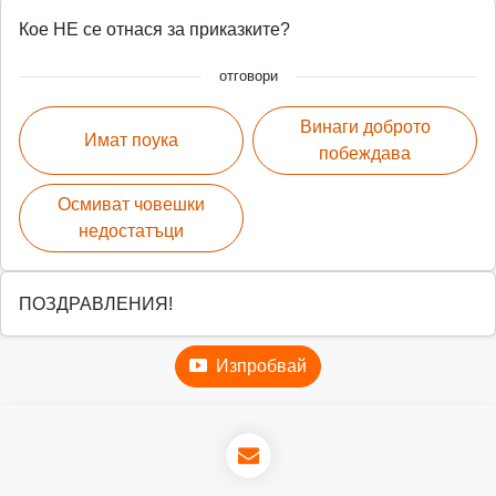
Кое НЕ се отнася за приказките?
отговори
Винаги доброто
Имат поука
побеждава
Осмиват човешки
недостатъци
ПОЗДРАВЛЕНИЯ!
Изпробвай