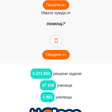
Пишете ни
Имате нужда от
помощ?
Обадете се
5 371 859
решени задачи
27 116
ученици
1 981
училища