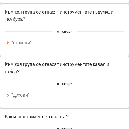
Към коя група cе отнасят инструментите гъдулка и
тамбура?
отговори
"струнни"
Към коя група cе отнасят инструментите кавал и
гайда?
отговори
"духови"
Какъв инструмент е тъпанът?
отговори