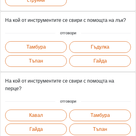
струнни
На кой от инструментите се свири с помощта на лък?
отговори
Тамбура
Гъдулка
Тъпан
Гайда
На кой от инструментите се свири с помощта на
перце?
отговори
Кавал
Тамбура
Гайда
Тъпан