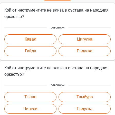
Кой от инструментите не влиза в състава на народния
оркестър?
отговори
Кавал
Цигулка
Гайда
Гъдулка
Кой от инструментите не влиза в състава на народния
оркестър?
отговори
Тъпан
Тамбура
Чинели
Гъдулка