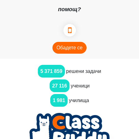
помощ?
Обадете се
5 371 859
решени задачи
27 116
ученици
1 981
училища