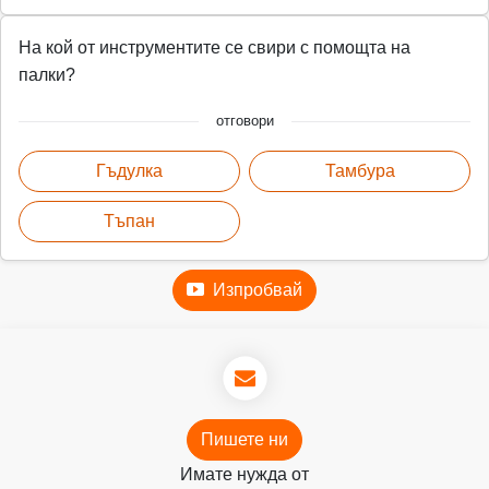
На кой от инструментите се свири с помощта на
палки?
отговори
Гъдулка
Тамбура
Тъпан
Изпробвай
Пишете ни
Имате нужда от