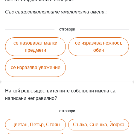
Със съществителните умалителни имена :
отговори
се назовават малки
се изразява нежност,
предмети
обич
се изразява уважение
На кой ред съществителните собствени имена са
написани неправилно?
отговори
Цветан, Петър, Стоян
Съпка, Снешка, Йофка