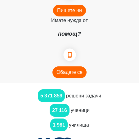
Пишете ни
Имате нужда от
помощ?
Обадете се
5 371 859
решени задачи
27 116
ученици
1 981
училища