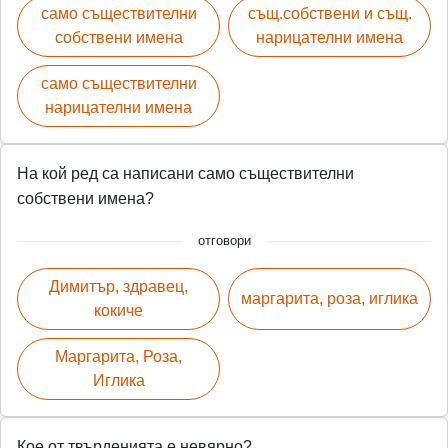
само съществителни
същ.собствени и същ.
собствени имена
нарицателни имена
само съществителни
нарицателни имена
На кой ред са написани само съществителни
собствени имена?
отговори
Димитър, здравец,
маргарита, роза, иглика
кокиче
Маргарита, Роза,
Иглика
Кое от твърденията е невярно?