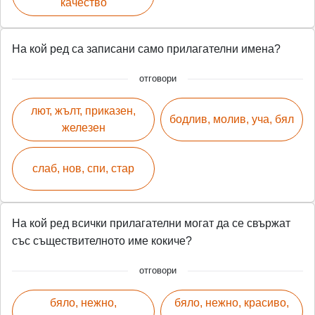
качество
На кой ред са записани само прилагателни имена?
отговори
лют, жълт, приказен,
бодлив, молив, уча, бял
железен
слаб, нов, спи, стар
На кой ред всички прилагателни могат да се свържат
със съществителното име кокиче?
отговори
бяло, нежно,
бяло, нежно, красиво,