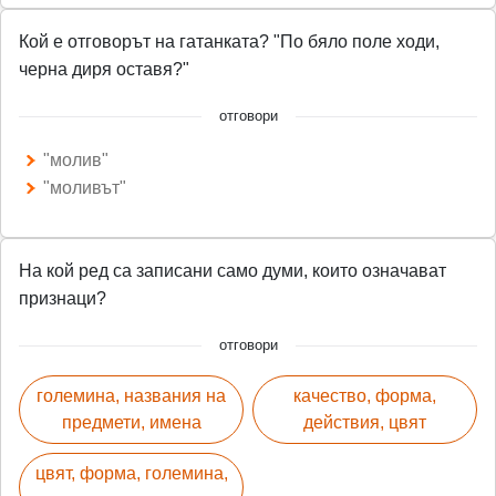
Кой е отговорът на гатанката? "По бяло поле ходи,
черна диря оставя?"
отговори
"молив"
"моливът"
На кой ред са записани само думи, които означават
признаци?
отговори
големина, названия на
качество, форма,
предмети, имена
действия, цвят
цвят, форма, големина,