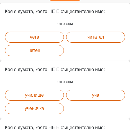
Коя е думата, която НЕ Е съществително име:
отговори
чета
читател
четец
Коя е думата, която НЕ Е съществително име:
отговори
училище
уча
ученичка
Коя е думата, която НЕ Е съществително име: