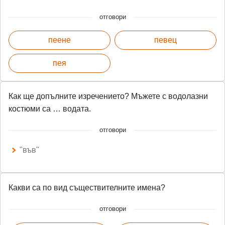
отговори
пеене
певец
пея
Как ще допълните изречението? Мъжете с водолазни
костюми са … водата.
отговори
"във"
Какви са по вид съществителните имена?
отговори