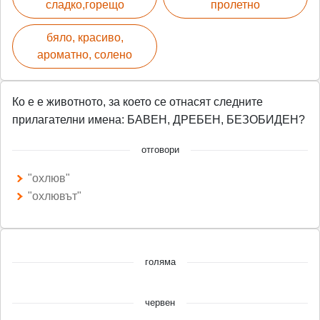
сладко,горещо
пролетно
бяло, красиво,
ароматно, солено
Ко е е животното, за което се отнасят следните
прилагателни имена: БАВЕН, ДРЕБЕН, БЕЗОБИДЕН?
отговори
"охлюв"
"охлювът"
голяма
червен