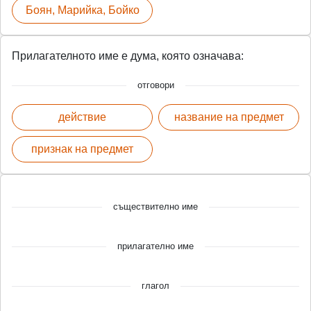
Боян, Марийка, Бойко
Прилагателното име е дума, която означава:
отговори
действие
название на предмет
признак на предмет
съществително име
прилагателно име
глагол