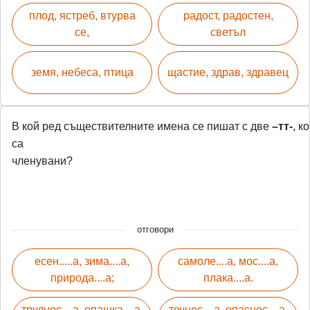
плод, ястреб, втурва
радост, радостен,
се,
светъл
земя, небеса, птица
щастие, здрав, здравец
В кой ред съществителните имена се пишат с две
–тт-
, к
са
членувани
отговори
есен.....а, зима....а,
самоле....а, мос....а,
природа....а;
плака....а.
труднос....а, опашка....а,
течнос....а, опаснос....а,