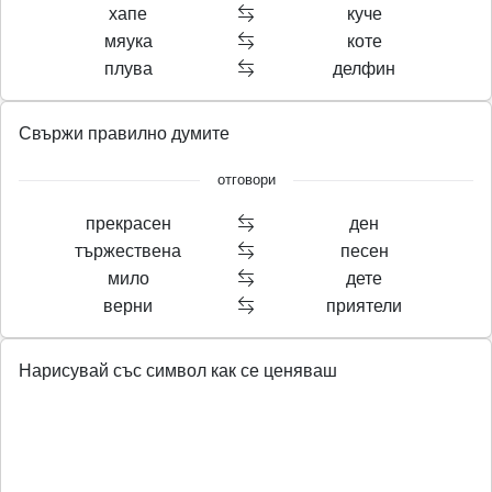
хапе
куче
мяука
коте
плува
делфин
Свържи правилно думите
отговори
прекрасен
ден
тържествена
песен
мило
дете
верни
приятели
Нарисувай със символ как се ценяваш