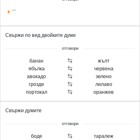
""
Свържи по вид двойките думи
отговори
банан
жълт
ябълка
червена
авокадо
зелено
грозде
лилаво
портокал
оранжев
Свържи думите
отговори
боде
таралеж