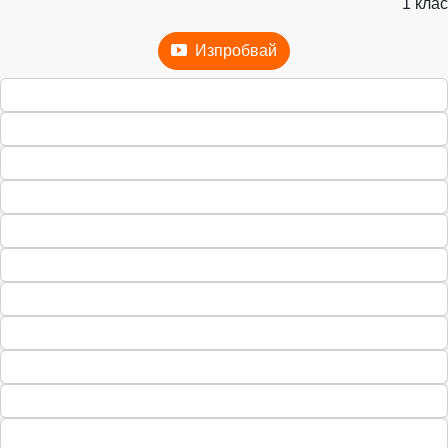
1 клас
Изпробвай