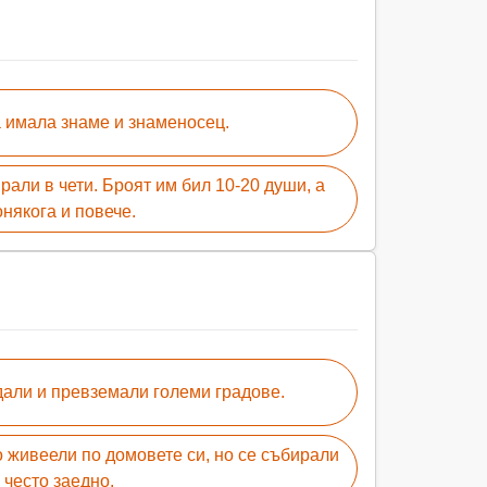
а имала знаме и знаменосец.
рали в чети. Броят им бил 10-20 души, а
онякога и повече.
дали и превземали големи градове.
о живеели по домовете си, но се събирали
често заедно.