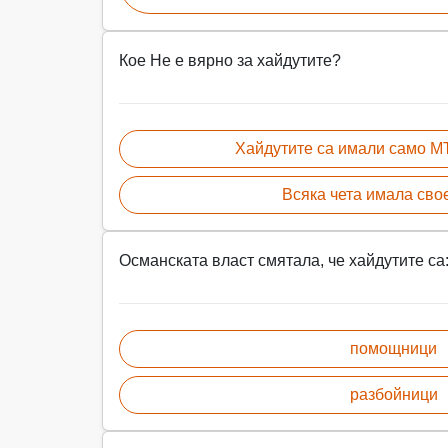
Кое Не е вярно за хайдутите?
Хайдутите са имали само 
Всяка чета имала сво
Османската власт смятала, че хайдутите са
помощници
разбойници