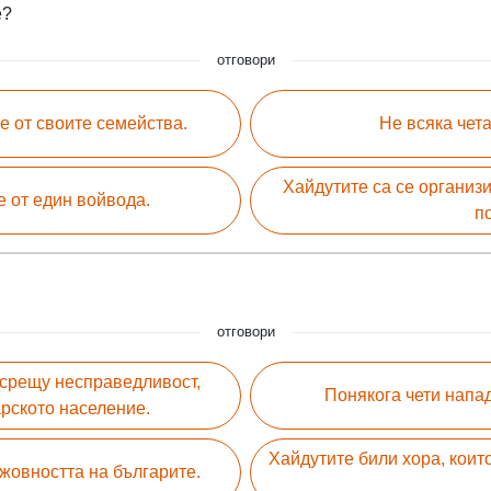
е?
отговори
е от своите семейства.
Не всяка чет
Хайдутите са се организи
е от един войвода.
п
отговори
и срещу несправедливост,
Понякога чети напа
рското население.
Хайдутите били хора, коит
ижовността на българите.