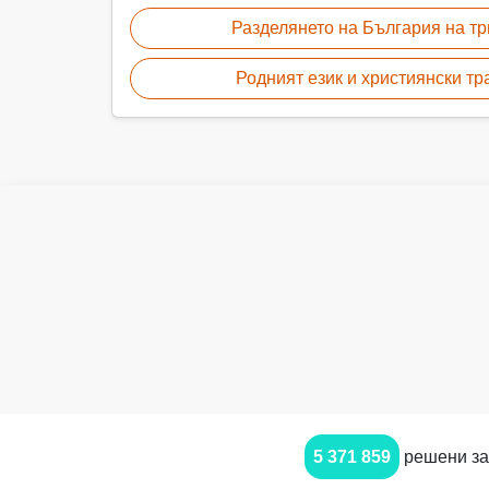
Разделянето на България на тр
Родният език и християнски тр
5 371 859
решени за