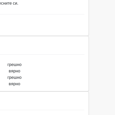
сните си.
грешно
вярно
грешно
вярно