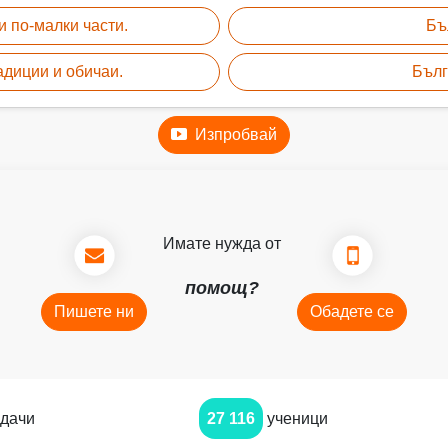
и по-малки части.
Бъ
адиции и обичаи.
Бълг
Изпробвай
Имате нужда от
помощ?
Пишете ни
Обадете се
дачи
27 116
ученици