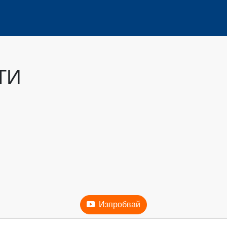
ТИ
Изпробвай