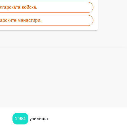
лгарската войска.
арските манастири.
1 981
училища