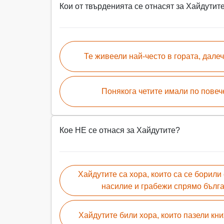
Кои от твърденията се отнасят за Хайдутит
Те живеели най-често в гората, далеч
Понякога четите имали по повеч
Кое НЕ се отнася за Хайдутите?
Хайдутите са хора, които са се борил
насилие и грабежи спрямо бълга
Хайдутите били хора, които пазели кн