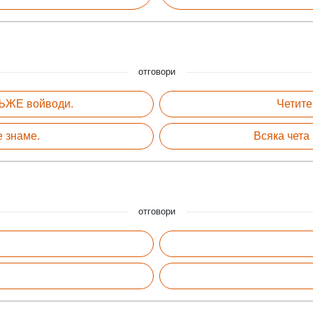
отговори
МЪЖЕ войводи.
Четите
е знаме.
Всяка чета
:
отговори