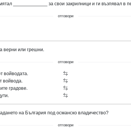
ятал _____________ за свои закрилници и ги възпявал в пе
отговори
а верни или грешни.
отговори
от войводата.
т войвода.
ите градове.
ути.
 падането на България под османско владичество?
отговори