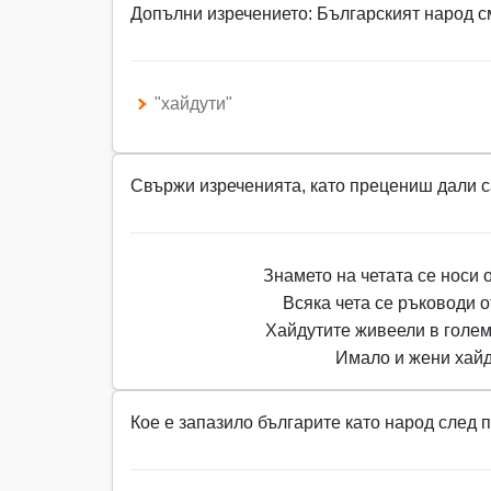
Допълни изречението: Българският народ см
"хайдути"
Свържи изреченията, като прецениш дали с
Знамето на четата се носи 
Всяка чета се ръководи о
Хайдутите живеели в голем
Имало и жени хайд
Кое е запазило българите като народ след