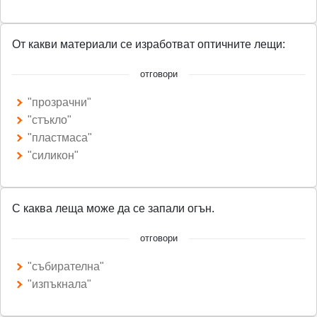
От какви материали се изработват оптичните лещи:
отговори
"прозрачни"
"стъкло"
"пластмаса"
"силикон"
С каква леща може да се запали огън.
отговори
"събирателна"
"изпъкнала"