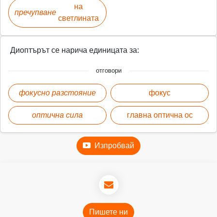
на
пречупване
светлината
Диоптърът се нарича единицата за:
отговори
фокусно разстояние
фокус
оптична сила
главна оптична ос
Изпробвай
Пишете ни