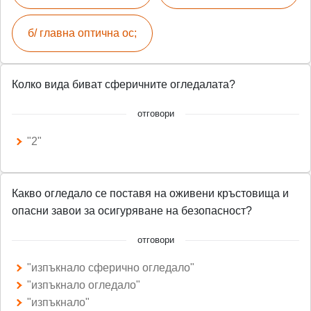
б/ главна оптична ос;
Колко вида биват сферичните огледалата?
отговори
"2"
Какво огледало се поставя на оживени кръстовища и
опасни завои за осигуряване на безопасност?
отговори
"изпъкнало сферично огледало"
"изпъкнало огледало"
"изпъкнало"