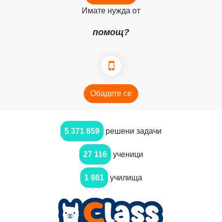
Имате нужда от
помощ?
Обадете се
5 371 859
решени задачи
27 116
ученици
1 981
училища