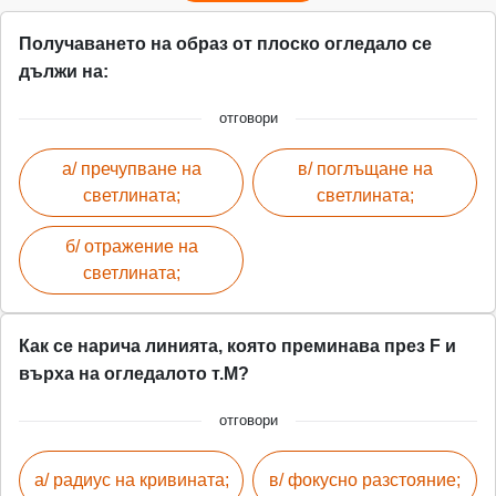
Получаването на образ от плоско огледало се
дължи на:
отговори
а/ пречупване на
в/ поглъщане на
светлината;
светлината;
б/ отражение на
светлината;
Как се нарича линията, която преминава през F и
върха на огледалото т.М?
отговори
а/ радиус на кривината;
в/ фокусно разстояние;