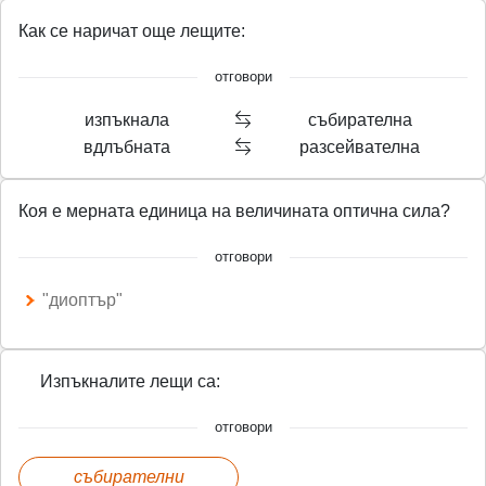
Как се наричат още лещите:
отговори
изпъкнала
събирателна
вдлъбната
разсейвателна
Коя е мерната единица на величината оптична сила?
отговори
"диоптър"
Изпъкналите лещи са:
отговори
събирателни