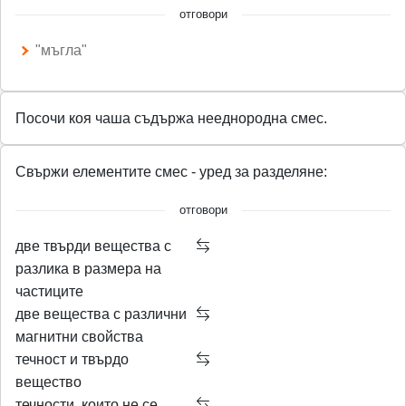
отговори
"мъгла"
Посочи коя чаша съдържа нееднородна смес.
Свържи елементите смес - уред за разделяне:
отговори
две твърди вещества с
разлика в размера на
частиците
две вещества с различни
магнитни свойства
течност и твърдо
вещество
течности, които не се