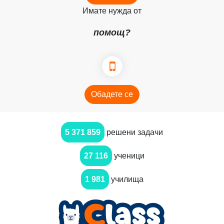
Имате нужда от
помощ?
Обадете се
5 371 859
решени задачи
27 116
ученици
1 981
училища