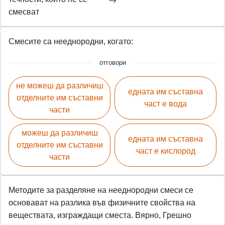
смесват
Смесите са нееднородни, когато:
отговори
не можеш да различиш
едната им съставна
отделните им съставни
част е вода
части
можеш да различиш
едната им съставна
отделните им съставни
част е кислород
части
Методите за разделяне на нееднородни смеси се
основават на разлика във физичните свойства на
веществата, изграждащи сместа. Вярно, Грешно