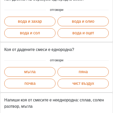
отговори
вода и захар
вода и олио
вода и сол
вода и оцет
Коя от дадените смеси е еднородна?
отговори
мъгла
пяна
почва
чист въздух
Напиши коя от смесите е нееднородна: сплав, солен
разтвор, мъгла