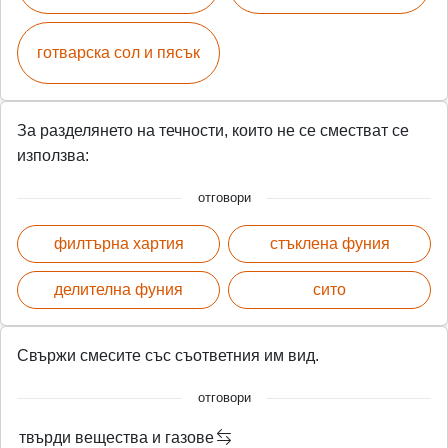
готварска сол и пясък
За разделянето на течности, които не се сместват се
използва:
отговори
филтърна хартия
стъклена фуния
делителна фуния
сито
Свържи смесите със съответния им вид.
отговори
твърди вещества и газове