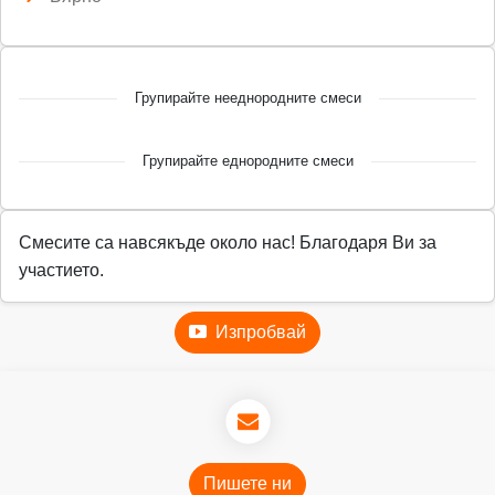
Групирайте нееднородните смеси
Групирайте еднородните смеси
Смесите са навсякъде около нас! Благодаря Ви за
участието.
Изпробвай
Пишете ни