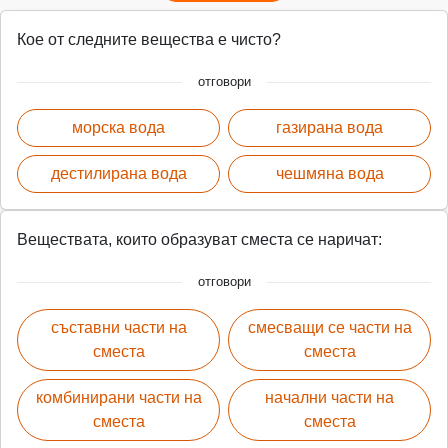
Кое от следните вещества е чисто?
отговори
морска вода
газирана вода
дестилирана вода
чешмяна вода
Веществата, които образуват сместа се наричат:
отговори
съставни части на
смесващи се части на
сместа
сместа
комбинирани части на
начални части на
сместа
сместа