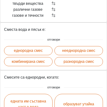
твърди вещества
различни газове
газове и течности
Сместа вода и пясък е:
отговори
еднородна смес
нееднородна смес
комбинирана смес
разнородна смес
Смесите са еднородни, когато:
отговори
едната им съставна
образуват утайка
част е вода