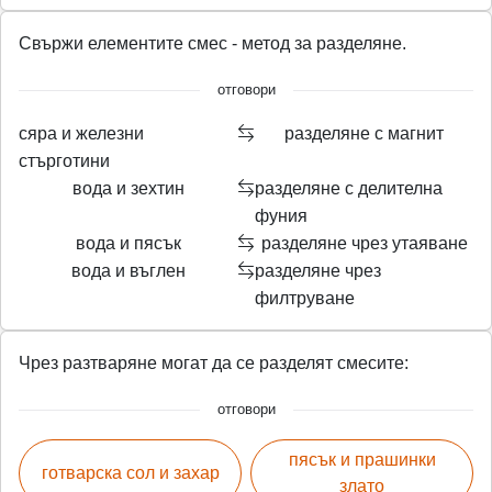
Свържи елементите смес - метод за разделяне.
отговори
сяра и железни
разделяне с магнит
стърготини
вода и зехтин
разделяне с делителна
фуния
вода и пясък
разделяне чрез утаяване
вода и въглен
разделяне чрез
филтруване
Чрез разтваряне могат да се разделят смесите:
отговори
пясък и прашинки
готварска сол и захар
злато