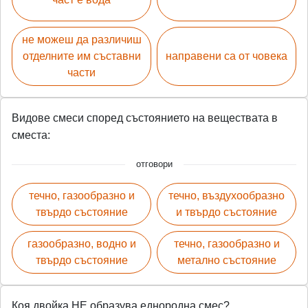
не можеш да различиш
отделните им съставни
направени са от човека
части
Видове смеси според състоянието на веществата в
сместа:
отговори
течно, газообразно и
течно, въздухообразно
твърдо състояние
и твърдо състояние
газообразно, водно и
течно, газообразно и
твърдо състояние
метално състояние
Коя двойка НЕ образува еднородна смес?