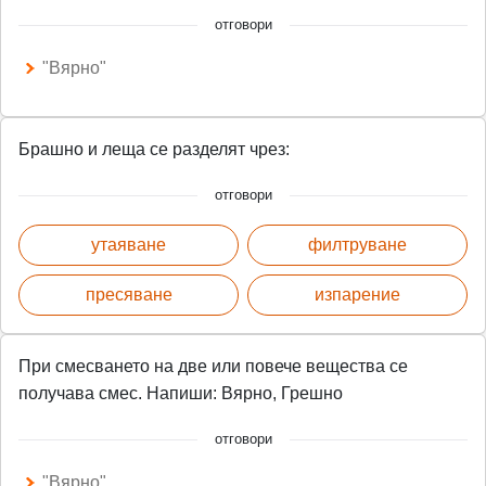
отговори
"Вярно"
Брашно и леща се разделят чрез:
отговори
утаяване
филтруване
пресяване
изпарение
При смесването на две или повече вещества се
получава смес. Напиши: Вярно, Грешно
отговори
"Вярно"