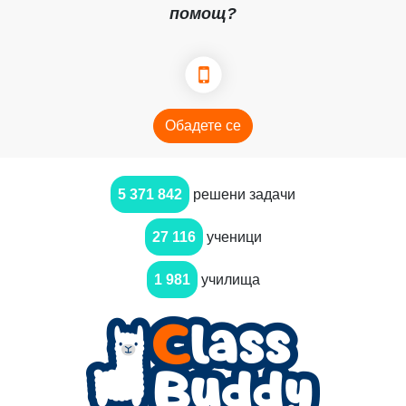
помощ?
Обадете се
5 371 842
решени задачи
27 116
ученици
1 981
училища