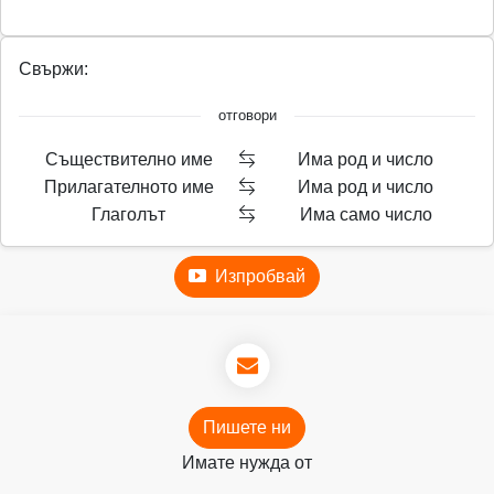
Свържи:
отговори
Съществително име
Има род и число
Прилагателното име
Има род и число
Глаголът
Има само число
Изпробвай
Пишете ни
Имате нужда от