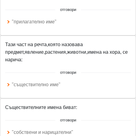
отговори
"прилагателно име"
Тази част на речта,която назовава
предмет,явление,растения,животни,имена на хора, се
нарича:
отговори
"съществително име"
Съществителните имена биват:
отговори
"собствени и нарицателни"