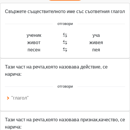
Свържете съществителното име със съответния глагол
отговори
ученик
уча
живот
живея
песен
пея
Тази част на речта,която назовава действие, се
нарича:
отговори
"глагол"
Тази част на речта,която назовава признак,качество, се
нарича: