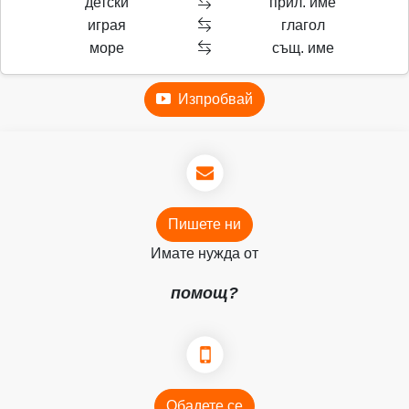
детски
прил. име
играя
глагол
море
същ. име
Изпробвай
Пишете ни
Имате нужда от
помощ?
Обадете се