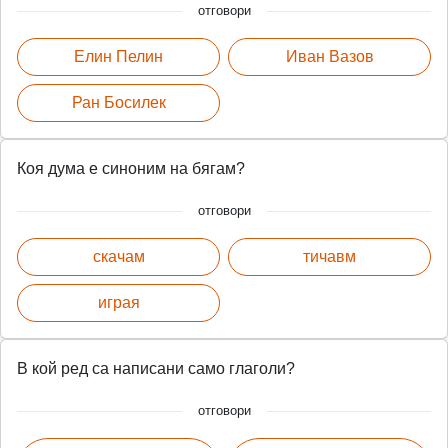
отговори
Елин Пелин
Иван Вазов
Ран Босилек
Коя дума е синоним на бягам?
отговори
скачам
тичавм
играя
В кой ред са написани само глаголи?
отговори