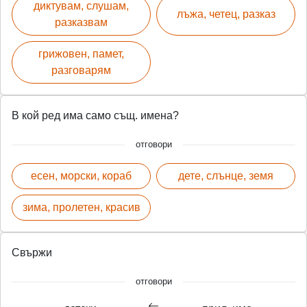
диктувам, слушам,
лъжа, четец, разказ
разказвам
грижовен, памет,
разговарям
В кой ред има само същ. имена?
отговори
есен, морски, кораб
дете, слънце, земя
зима, пролетен, красив
Свържи
отговори