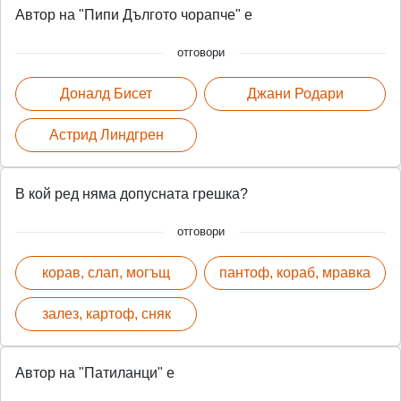
Автор на "Пипи Дългото чорапче" е
отговори
Доналд Бисет
Джани Родари
Астрид Линдгрен
В кой ред няма допусната грешка?
отговори
корав, слап, могъщ
пантоф, кораб, мравка
залез, картоф, сняк
Автор на "Патиланци" е