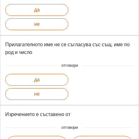
да
не
Прилагателното име не се съгласува със същ. име по
род и число
отговори
да
не
Изречението е съставено от
отговори