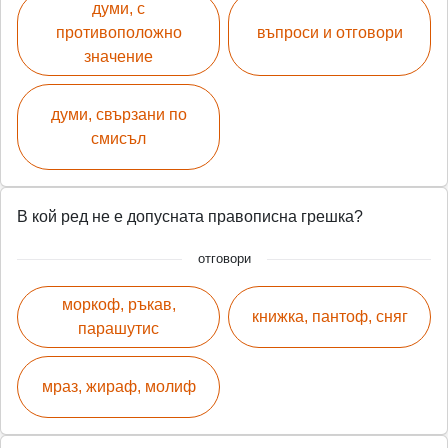
думи, с
противоположно
въпроси и отговори
значение
думи, свързани по
смисъл
В кой ред не е допусната правописна грешка?
отговори
моркоф, ръкав,
книжка, пантоф, сняг
парашутис
мраз, жираф, молиф