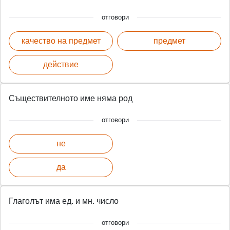
отговори
качество на предмет
предмет
действие
Съществителното име няма род
отговори
не
да
Глаголът има ед. и мн. число
отговори