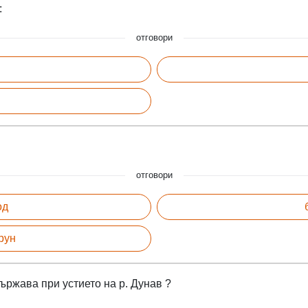
:
отговори
отговори
од
рун
ържава при устието на р. Дунав ?