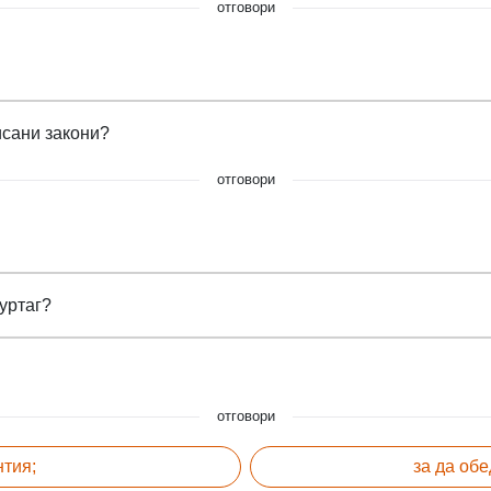
отговори
исани закони?
отговори
уртаг?
отговори
нтия;
за да обе