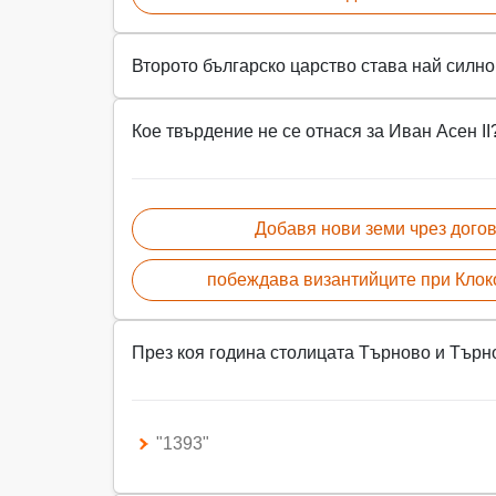
Второто българско царство става най силно
Кое твърдение не се отнася за Иван Асен II
Добавя нови земи чрез догов
побеждава византийците при Клоко
През коя година столицата Търново и Търн
"1393"