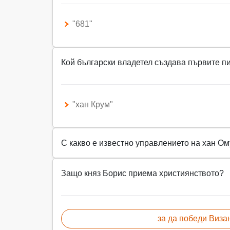
"681"
Кой български владетел създава първите п
"хан Крум"
С какво е известно управлението на хан Ом
Защо княз Борис приема християнството?
за да победи Виза