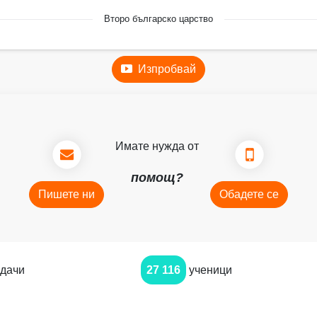
Второ българско царство
Изпробвай
Имате нужда от
помощ?
Пишете ни
Обадете се
дачи
27 116
ученици