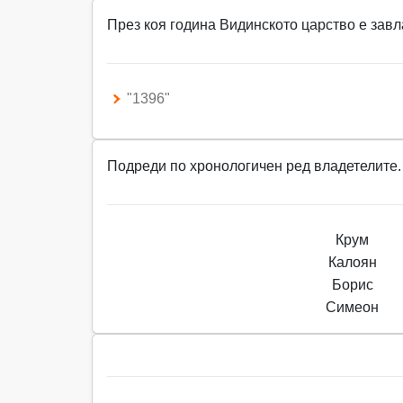
През коя година Видинското царство е зав
"1396"
Подреди по хронологичен ред владетелите.
Крум
Калоян
Борис
Симеон