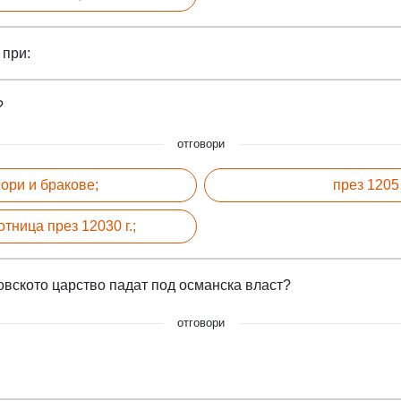
 при:
?
отговори
ори и бракове;
през 1205
тница през 12030 г.;
овското царство падат под османска власт?
отговори