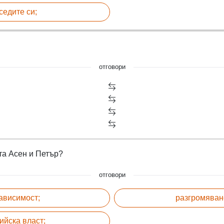
седите си;
отговори
та Асен и Петър?
отговори
ависимост;
разгромяван
ийска власт;