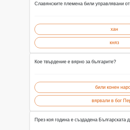
Славянските племена били управлявани от
хан
княз
Кое твърдение е вярно за българите?
били конен нар
вярвали в бог Пе
През коя година е създадена Българската д