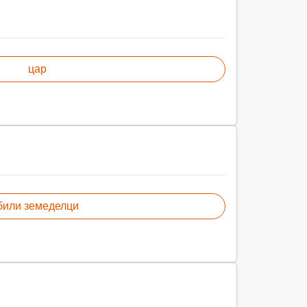
цар
били земеделци