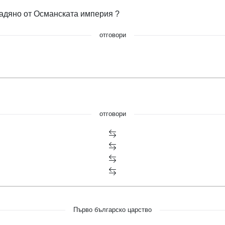
ладяно от Османската империя ?
отговори
отговори
Първо българско царство