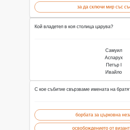
за да сключи мир със съ
Кой владетел в коя столица царува?
Самуил
Аспарух
Петър I
Ивайло
С кое събитие свързваме имената на братя
борбата за църковна нез
освобождението от визант