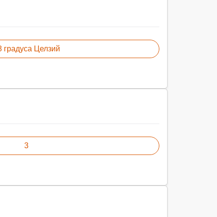
8 градуса Целзий
3