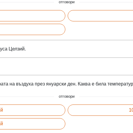
отговори
уса Целзий.
та на въздуха през януарски ден. Каква е била температура
отговори
ий
1
ий