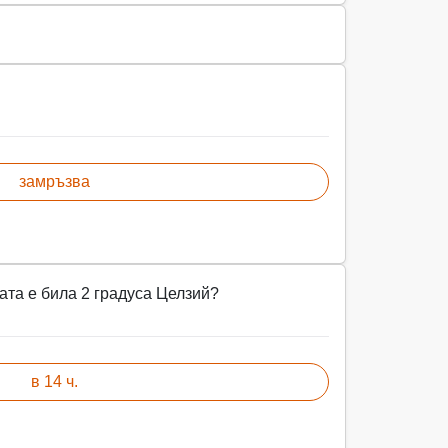
замръзва
ата е била 2 градуса Целзий?
в 14 ч.