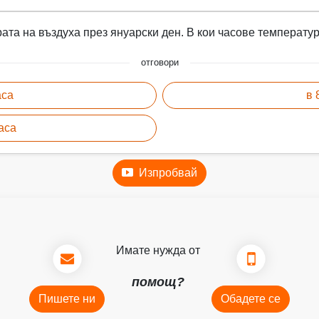
та на въздуха през януарски ден. В кои часове температу
отговори
аса
в 
часа
Изпробвай
Имате нужда от
помощ?
Пишете ни
Обадете се