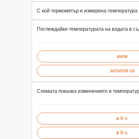
С кой термометър е измерена температура 
Поглеждайки температурата на водата в съд
кипи
затопля се
Схемата показва изменението в температура
в 6 ч.
в 8 ч.