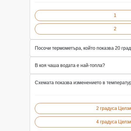
1
2
Посочи термометъра, който показва 20 град
В коя чаша водата е най-топла?
Схемата показва изменението в температура
2 градуса Целз
4 градуса Целз