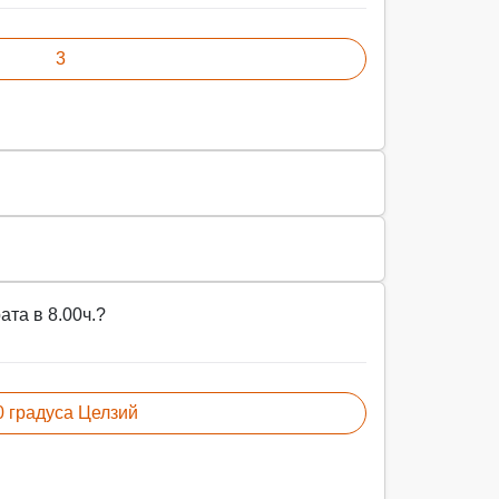
3
та в 8.00ч.?
0 градуса Целзий