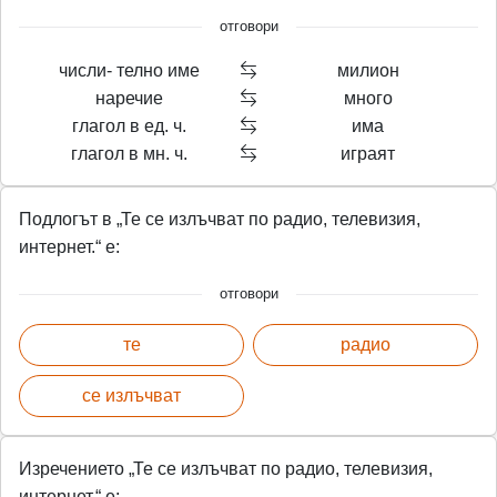
отговори
числи- телно име
милион
наречие
много
глагол в ед. ч.
има
глагол в мн. ч.
играят
Подлогът в „Те се излъчват по радио, телевизия,
интернет.“ е:
отговори
те
радио
се излъчват
Изречението „Те се излъчват по радио, телевизия,
интернет.“ е: