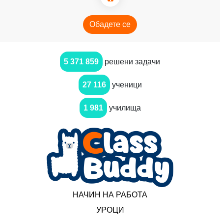
Обадете се
5 371 859
решени задачи
27 116
ученици
1 981
училища
НАЧИН НА РАБОТА
УРОЦИ