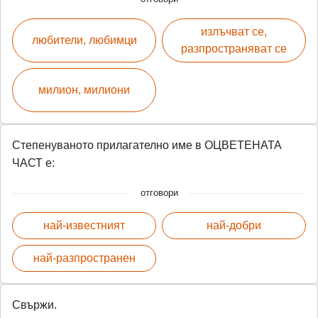
излъчват се,
любители, любимци
разпространяват се
милион, милиони
Степенуваното прилагателно име в ОЦВЕТЕНАТА
ЧАСТ е:
отговори
най-известният
най-добри
най-разпространен
Свържи.