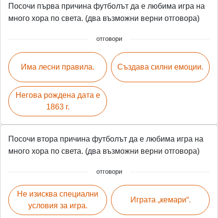
Посочи първа причина футболът да е любима игра на
много хора по света. (два възможни верни отговора)
отговори
Има лесни правила.
Създава силни емоции.
Негова рождена дата е
1863 г.
Посочи втора причина футболът да е любима игра на
много хора по света. (два възможни верни отговора)
отговори
Не изисква специални
Играта „кемари“.
условия за игра.