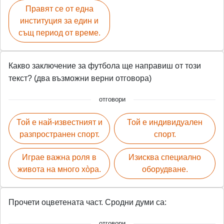
Правят се от една
институция за един и
същ период от време.
Какво заключение за футбола ще направиш от този
текст? (два възможни верни отговора)
отговори
Той е най-известният и
Той е индивидуален
разпространен спорт.
спорт.
Играе важна роля в
Изисква специално
живота на много хòра.
оборудване.
Прочети оцветената част. Сродни думи са:
отговори