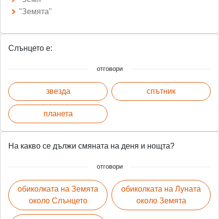
"Земята"
Слънцето е:
отговори
звезда
спътник
планета
На какво се дължи смяната на деня и нощта?
отговори
обиколката на Земята
обиколката на Луната
около Слънцето
около Земята