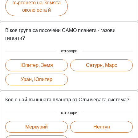
въртенето на Земята
около оста й
В коя група са посочени САМО планети - газови
гиганти?
отговори
Юпитер, Земя
Сатурн, Марс
Уран, Юпитер
Коя е най-външната планета от Слънчевата система?
отговори
Меркурий
Нептун