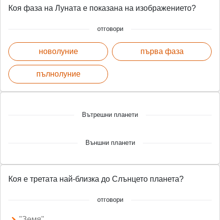
Коя фаза на Луната е показана на изображението?
отговори
новолуние
първа фаза
пълнолуние
Вътрешни планети
Външни планети
Коя е третата най-близка до Слънцето планета?
отговори
"Земя"