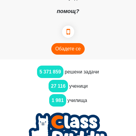
помощ?
Обадете се
5 371 859
решени задачи
27 116
ученици
1 981
училища