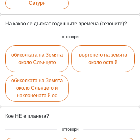
Сатурн
На какво се дължат годишните времена (сезоните)?
отговори
обиколката на Земята
въртенето на земята
около Слънцето
около оста й
обиколката на Земята
около Слънцето и
наклонената й ос
Кое НЕ е планета?
отговори