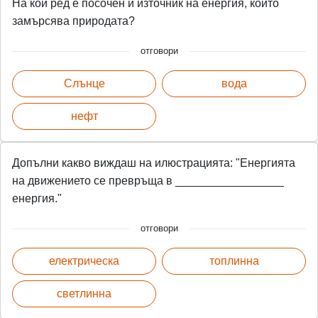
На кой ред е посочен и източник на енергия, който
замърсява природата?
отговори
Слънце
вода
нефт
Допълни какво виждаш на илюстрацията: "Енергията
на движението се превръща в _________________
енергия."
отговори
електрическа
топлинна
светлинна