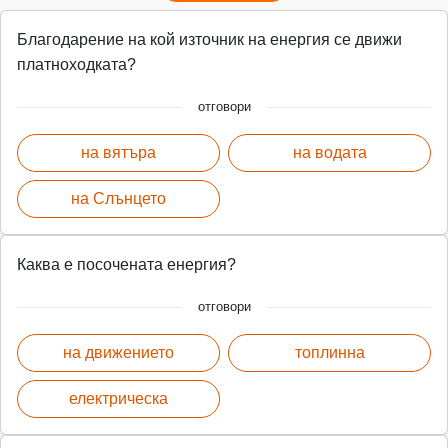
Благодарение на кой източник на енергия се движи
платноходката?
отговори
на вятъра
на водата
на Слънцето
Каква е посочената енергия?
отговори
на движението
топлинна
електрическа