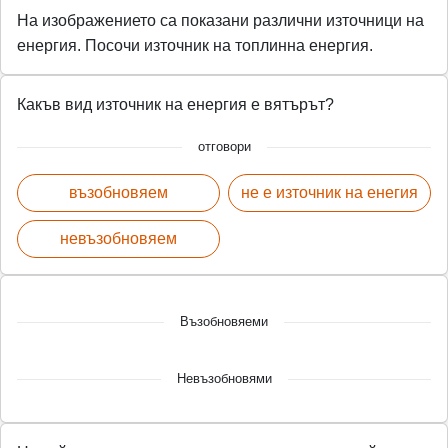
На изображението са показани различни източници на
енергия. Посочи източник на топлинна енергия.
Какъв вид източник на енергия е вятърът?
отговори
възобновяем
не е източник на енегия
невъзобновяем
Възобновяеми
Невъзобновями