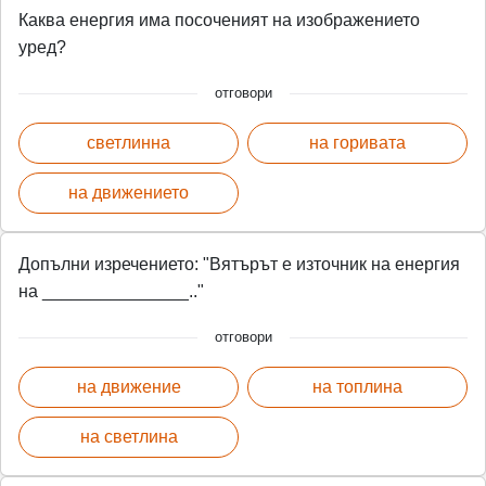
Каква енергия има посоченият на изображението
уред?
отговори
светлинна
на горивата
на движението
Допълни изречението: "Вятърът е източник на енергия
на _______________.."
отговори
на движение
на топлина
на светлина