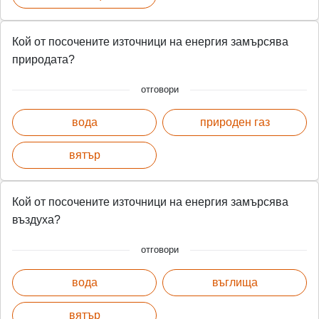
Кой от посочените източници на енергия замърсява
природата?
отговори
вода
природен газ
вятър
Кой от посочените източници на енергия замърсява
въздуха?
отговори
вода
въглища
вятър