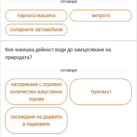
отговори
парната машина
метрото
соларните автомобили
Коя човешка дейност води до замърсяване на
природата?
отговори
наторяване с огромно
количество изкуствени
туризмът
торове
засаждане на дървета
в парковете