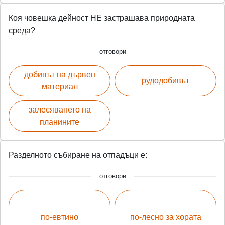
Коя човешка дейност НЕ застрашава природната
среда?
отговори
добивът на дървен
рудодобивът
материал
залесяването на
планините
Разделното събиране на отпадъци е:
отговори
по-евтино
по-лесно за хората