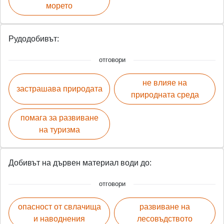
морето
Рудодобивът:
отговори
не влияе на
застрашава природата
природната среда
помага за развиване
на туризма
Добивът на дървен материал води до:
отговори
опасност от свлачища
развиване на
и наводнения
лесовъдството