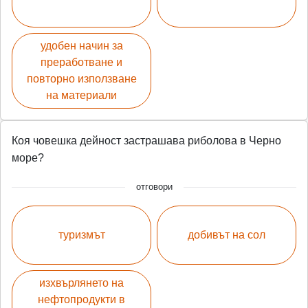
удобен начин за
преработване и
повторно използване
на материали
Коя човешка дейност застрашава риболова в Черно
море?
отговори
туризмът
добивът на сол
изхвърлянето на
нефтопродукти в