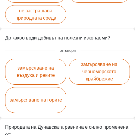
не застрашава
природната среда
До какво води добивът на полезни изкопаеми?
отговори
замърсяване на
замърсяване на
черноморското
въздуха и реките
крайбрежие
замърсяване на горите
Природата на Дунавската равнина е силно променена
от: