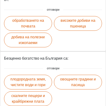
отговори
обработването на
високите добиви на
почвата
пшеница
добива на полезни
изкопаеми
Безценно богатство на България са:
отговори
плодородната земя,
овощните градини и
чистите води и гори
пасища
скалните пещери и
крайбрежни плата