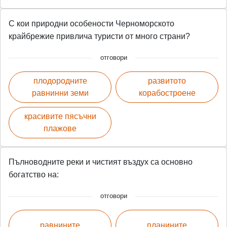
С кои природни особености Черноморското
крайбрежие привлича туристи от много страни?
отговори
плодородните
развитото
равнинни земи
корабостроене
красивите пясъчни
плажове
Пълноводните реки и чистият въздух са основно
богатство на:
отговори
равнините
планините