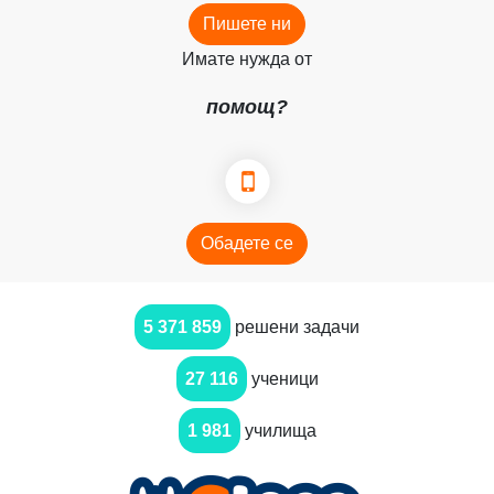
Пишете ни
Имате нужда от
помощ?
Обадете се
5 371 859
решени задачи
27 116
ученици
1 981
училища