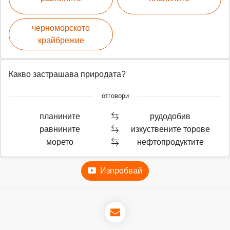
черноморското
крайбрежие
Какво застрашава природата?
отговори
планините
рудодобив
равнините
изкуствените торове
морето
нефтопродуктите
Изпробвай