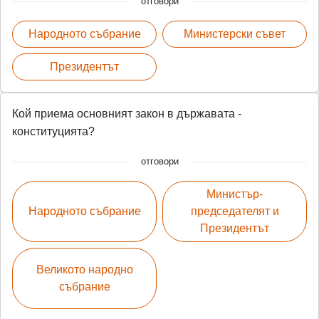
отговори
Народното събрание
Министерски съвет
Президентът
Кой приема основният закон в държавата -
конституцията?
отговори
Министър-
Народното събрание
председателят и
Президентът
Великото народно
събрание