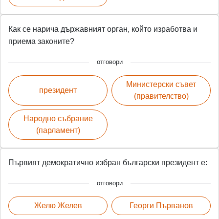
Как се нарича държавният орган, който изработва и
приема законите?
отговори
Министерски съвет
президент
(правителство)
Народно събрание
(парламент)
Първият демократично избран български президент е:
отговори
Желю Желев
Георги Първанов