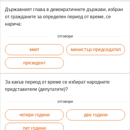
Държавният глава в демократичните държави, избран
от гражданите за определен период от време, се
нарича:
отговори
кмет
министър-председател
президент
За какъв период от време се избират народните
представители (депутатите)?
отговори
четири години
две години
пет години