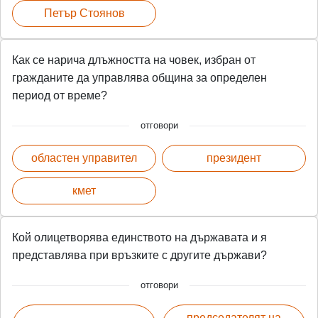
Петър Стоянов
Как се нарича длъжността на човек, избран от
гражданите да управлява община за определен
период от време?
отговори
областен управител
президент
кмет
Кой олицетворява единството на държавата и я
представлява при връзките с другите държави?
отговори
председателят на