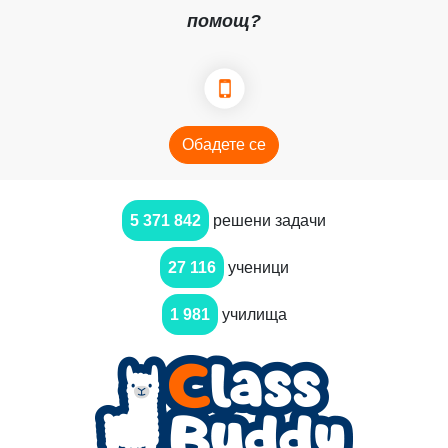
помощ?
Обадете се
5 371 842
решени задачи
27 116
ученици
1 981
училища