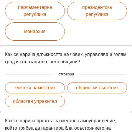
парламентарна
президентска
република
република
монархия
Как се нарича длъжността на човек, управляващ голям
град и свързаните с него общини?
отговори
кметски наместник
общински съветник
областен управител
Как се нарича органът за местно самоуправление,
който трябва да гарантира благосъстоянието на