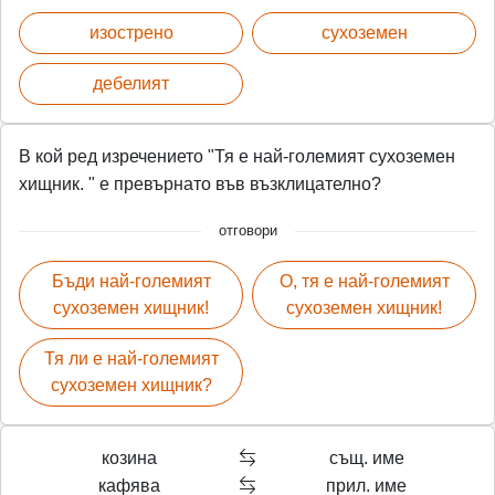
изострено
сухоземен
дебелият
В кой ред изречението "Тя е най-големият сухоземен
хищник. " е превърнато във възклицателно?
отговори
Бъди най-големият
О, тя е най-големият
сухоземен хищник!
сухоземен хищник!
Тя ли е най-големият
сухоземен хищник?
козина
същ. име
кафява
прил. име