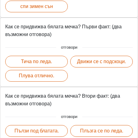
спи зимен сън
Как се придвижва бялата мечка? Първи факт: (два
възможни отговора)
отговори
Тича по леда.
Движи се с подскоци.
Плува отлично.
Как се придвижва бялата мечка? Втори факт: (два
възможни отговора)
отговори
Пълзи под блатата.
Плъзга се по леда.