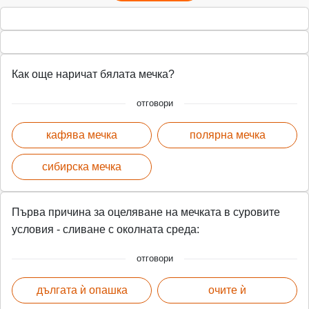
Как още наричат бялата мечка?
отговори
кафява мечка
полярна мечка
сибирска мечка
Първа причина за оцеляване на мечката в суровите
условия - сливане с околната среда:
отговори
дългата ѝ опашка
очите ѝ