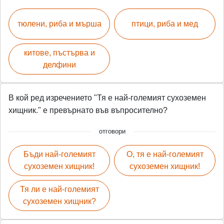
тюлени, риба и мърша
птици, риба и мед
китове, пъстърва и
делфини
В кой ред изречението "Тя е най-големият сухоземен
хищник." е превърнато във въпросително?
отговори
Бъди най-големият
О, тя е най-големият
сухоземен хищник!
сухоземен хищник!
Тя ли е най-големият
сухоземен хищник?