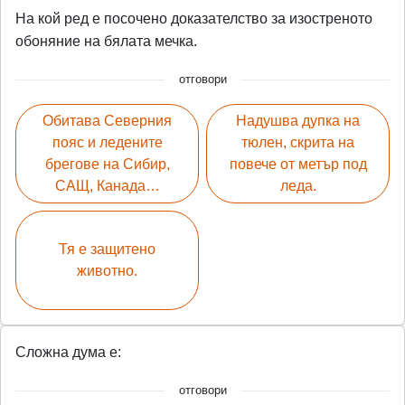
На кой ред е посочено доказателство за изостреното
обоняние на бялата мечка.
отговори
Обитава Северния
Надушва дупка на
пояс и ледените
тюлен, скрита на
брегове на Сибир,
повече от метър под
САЩ, Канада…
леда.
Тя е защитено
животно.
Сложна дума е:
отговори