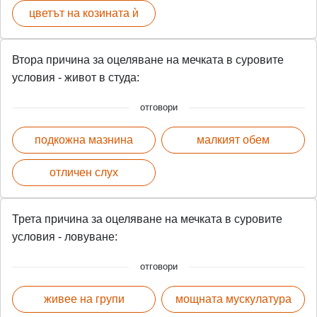
цветът на козината ѝ
Втора причина за оцеляване на мечката в суровите
условия - живот в студа:
отговори
подкожна мазнина
малкият обем
отличен слух
Трета причина за оцеляване на мечката в суровите
условия - ловуване:
отговори
живее на групи
мощната мускулатура