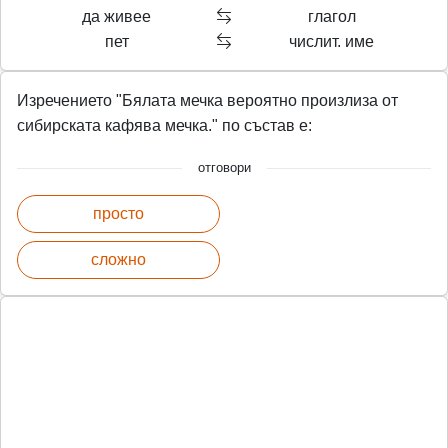
да живее
глагол
пет
числит. име
Изречението "Бялата мечка вероятно произлиза от
сибирската кафява мечка." по състав е:
отговори
просто
сложно