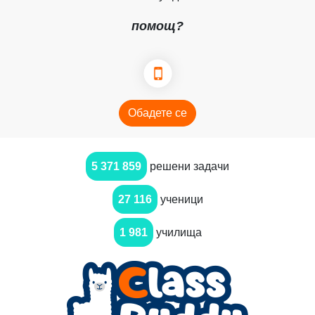
помощ?
Обадете се
5 371 859
решени задачи
27 116
ученици
1 981
училища