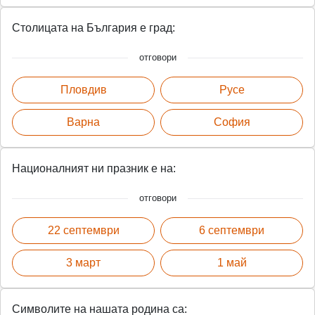
Столицата на България е град:
отговори
Пловдив
Русе
Варна
София
Националният ни празник е на:
отговори
22 септември
6 септември
3 март
1 май
Символите на нашата родина са: