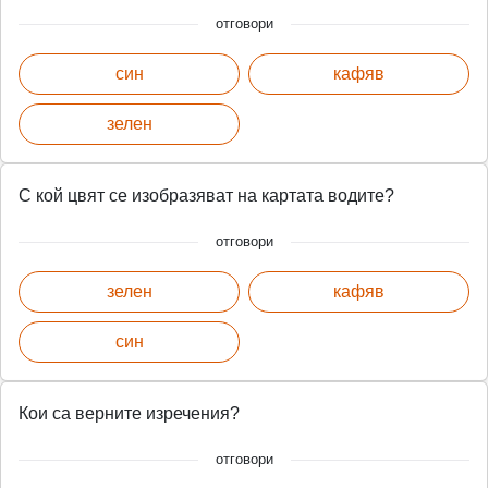
отговори
син
кафяв
зелен
С кой цвят се изобразяват на картата водите?
отговори
зелен
кафяв
син
Кои са верните изречения?
отговори