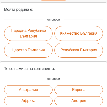
Моята родина е:
отговори
Народна Република
Княжество България
България
Царство България
Република България
Тя се намира на континента:
отговори
Австралия
Европа
Африка
Австрия