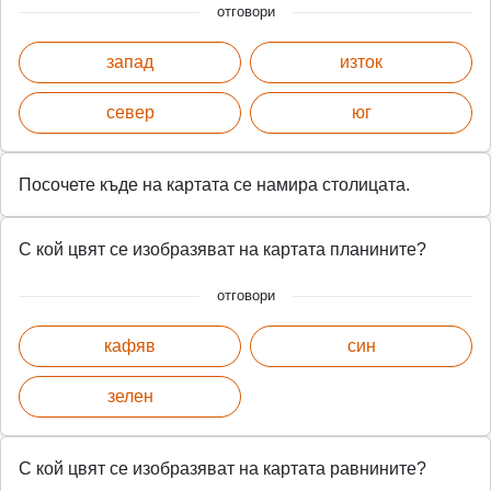
отговори
запад
изток
север
юг
Посочете къде на картата се намира столицата.
С кой цвят се изобразяват на картата планините?
отговори
кафяв
син
зелен
С кой цвят се изобразяват на картата равнините?