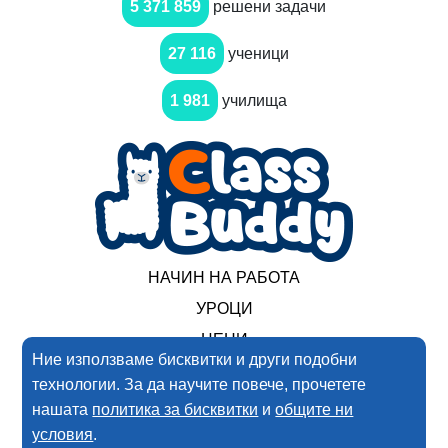
5 371 859
решени задачи
27 116
ученици
1 981
училища
НАЧИН НА РАБОТА
УРОЦИ
ЦЕНИ
Ние използваме бисквитки и други подобни
технологии. За да научите повече, прочетете
2017-2025 Нимеро ООД. Всички права запазени
нашата
политика за бисквитки
и
общите ни
условия
.
Условия за ползване