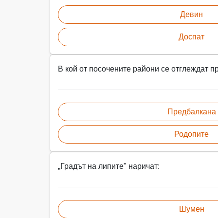
Девин
Доспат
В кой от посочените райони се отглеждат 
Предбалкана
Родопите
„Градът на липите" наричат:
Шумен