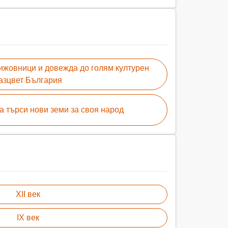
нижовници и довежда до голям културен
азцвет България
а търси нови земи за своя народ
XII век
IX век