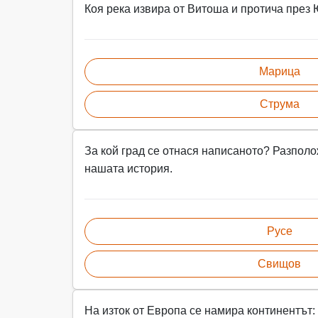
Коя река извира от Витоша и протича през
Марица
Струма
За кой град се отнася написаното? Разполо
нашата история.
Русе
Свищов
На изток от Европа се намира континентът: