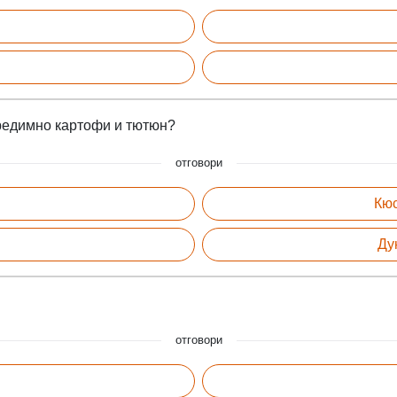
предимно картофи и тютюн?
отговори
Кюс
Ду
отговори