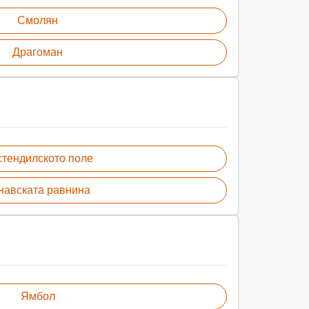
Смолян
Драгоман
тендилското поле
навската равнина
Ямбол