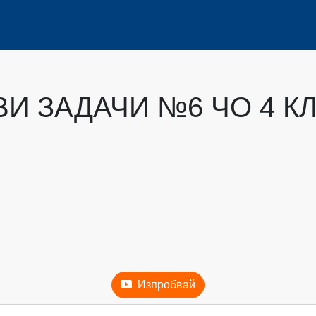
И ЗАДАЧИ №6 ЧО 4 К
Изпробвай