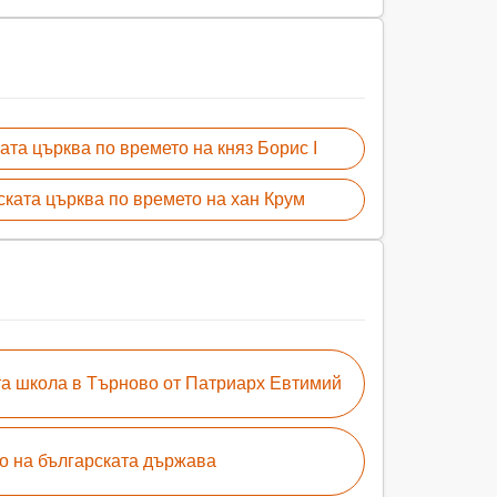
ата църква по времето на княз Борис I
ската църква по времето на хан Крум
та школа в Търново от Патриарх Евтимий
о на българската държава