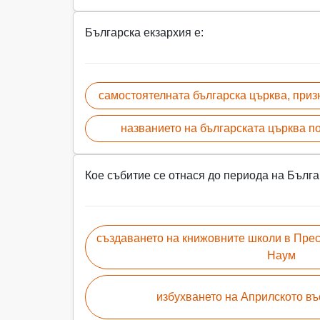
Българска екзархия е:
самостоятелната българска църква, призн
названието на българската църква п
Кое събитие се отнася до периода на Бълг
създаването на книжовните школи в Прес
Наум
избухването на Априлското въс