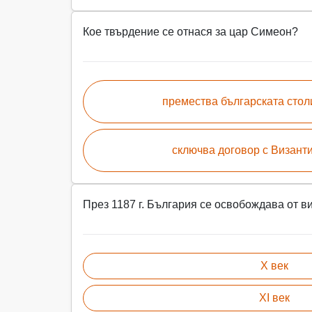
Кое твърдение се отнася за цар Симеон?
премества българската стол
сключва договор с Византия
През 1187 г. България се освобождава от в
Х век
XI век