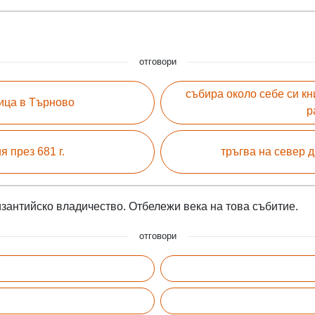
отговори
събира около себе си к
ица в Търново
р
 през 681 г.
тръгва на север д
изантийско владичество. Отбележи века на това събитие.
отговори