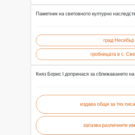
Паметник на световното културно наследств
град Несебър
гробницата в с. Св
Княз Борис I допринася за сближаването на 
издава общи за тях пис
запазва различните им