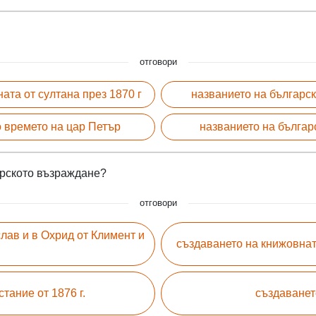
отговори
ата от султана през 1870 г
названието на българск
о времето на цар Петър
названието на българ
арското възраждане?
отговори
лав и в Охрид от Климент и
създаването на книжовна
тание от 1876 г.
създаванет