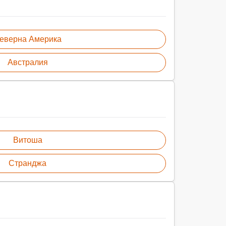
еверна Америка
Австралия
Витоша
Странджа