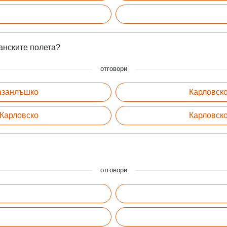
канските полета?
отговори
Казанлъшко
Карловско
 Карловско
Карловско
отговори