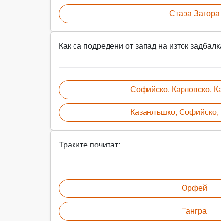
Стара Загора
Как са подредени от запад на изток задбал
Софийско, Карловско, 
Казанлъшко, Софийско,
Траките почитат:
Орфей
Тангра