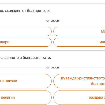
о, създаден от българите, е:
отговори
Ма
ещари
маг
славяните и българите, като:
отговори
въвежда християнството 
ани закони
българс
 религии
раздава 