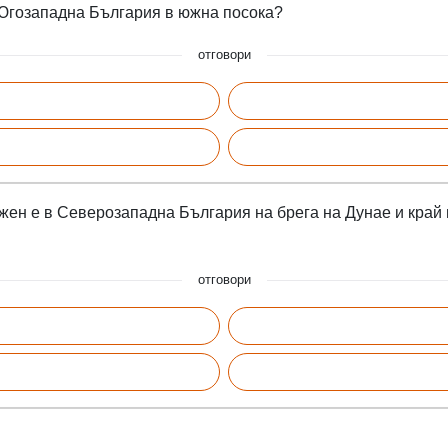
 Югозападна България в южна посока?
отговори
жен е в Северозападна България на брега на Дунае и край н
отговори