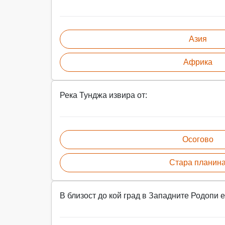
Азия
Африка
Река Тунджа извира от:
Осогово
Стара планин
В близост до кой град в Западните Родопи