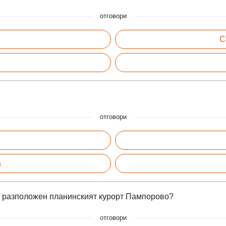
отговори
С
отговори
а
 е разположен планинският курорт Пампорово?
отговори