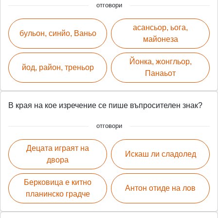
отговори
асансьор, ьога,
бульон, синйо, Ваньо
майонеза
Йонка, жонгльор,
йод, район, треньор
Панаьот
В края на кое изречение се пише въпросителен знак?
отговори
Децата играят на
Искаш ли сладолед
двора
Берковица е китно
Антон отиде на лов
планинско градче