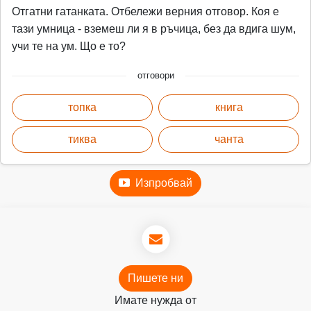
Отгатни гатанката. Отбележи верния отговор. Коя е
тази умница - вземеш ли я в ръчица, без да вдига шум,
учи те на ум. Що е то?
отговори
топка
книга
тиква
чанта
Изпробвай
Пишете ни
Имате нужда от