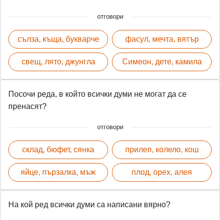
отговори
сълза, къща, букварче
фасул, мечта, вятър
свещ, лято, джунгла
Симеон, дете, камила
Посочи реда, в който всички думи не могат да се
пренасят?
отговори
склад, бюфет, сянка
прилеп, колело, кош
яйце, пързалка, мъж
плод, орех, алея
На кой ред всички думи са написани вярно?