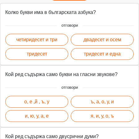
Колко букви има в българската азбука?
отговори
четиридесет и три
двадесет и осем
тридесет
тридесет и една
Кой ред съдържа само букви на гласни звукове?
отговори
о, е ,й , ъ, у
ъ, а, о, у, и
и, ю, у, а, е
я, и, у, о, ъ
Кой ред съдържа само двусрични думи?