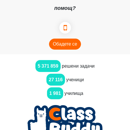
помощ?
Обадете се
5 371 859
решени задачи
27 116
ученици
1 981
училища