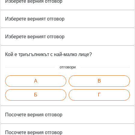
Изберете верния отговор
Изберете верният отговор
Изберете верният отговор
Кой е триъгълникът с най-малко лице?
отговори
А
В
Б
Г
Посочете верния отговор
Посочете верния отговор