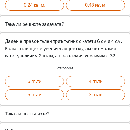
0,24 кв. м.
0,48 кв. м.
Така ли решихте задачата?
Даден е правоъгълен триъгълник с катети 6 см и 4 см.
Колко пъти ще се увеличи лицето му, ако по-малкия
катет увеличим 2 пъти, а по-големия увеличим с 3?
отговори
6 пъти
4 пъти
5 пъти
3 пъти
Така ли постъпихте?