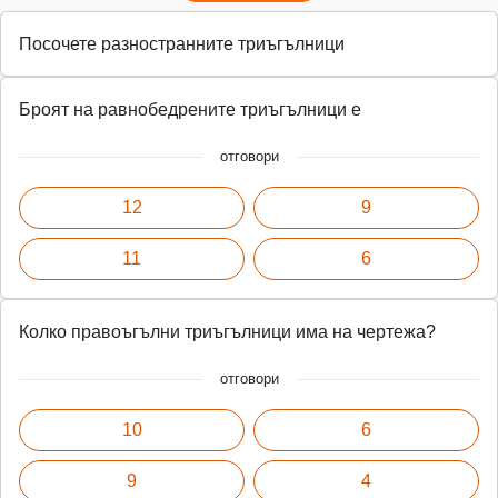
Посочете разностранните триъгълници
Броят на равнобедрените триъгълници е
отговори
12
9
11
6
Колко правоъгълни триъгълници има на чертежа?
отговори
10
6
9
4