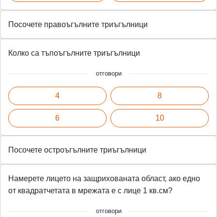
Посочете правоъгълните триъгълници
Колко са тъпоъгълните триъгълници
отговори
4
8
6
10
Посочете остроъгълните триъгълници
Намерете лицето на защрихованата област, ако едно
от квадратчетата в мрежата е с лице 1 кв.см?
отговори