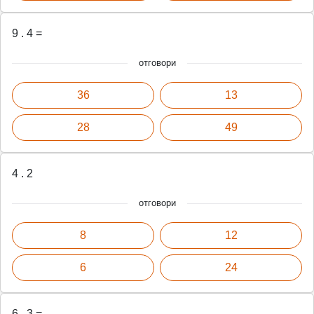
9 . 4 =
отговори
36
13
28
49
4 . 2
отговори
8
12
6
24
6 . 3 =