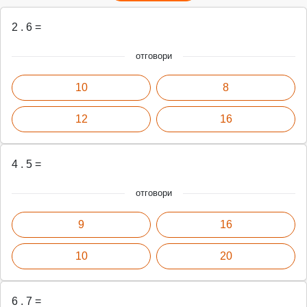
2 . 6 =
отговори
10
8
12
16
4 . 5 =
отговори
9
16
10
20
6 . 7 =