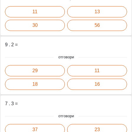
11
13
30
56
9 . 2 =
отговори
29
11
18
16
7 . 3 =
отговори
37
23