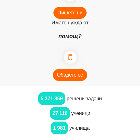
Пишете ни
Имате нужда от
помощ?
Обадете се
5 371 859
решени задачи
27 116
ученици
1 981
училища