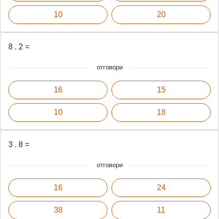
10
20
8 . 2 =
отговори
16
15
10
18
3 . 8 =
отговори
16
24
38
11