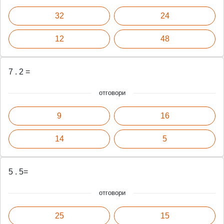
32
24
12
48
7 . 2 =
отговори
9
16
14
5
5 . 5=
отговори
25
15