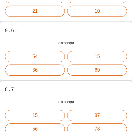
21
10
9 . 6 =
отговори
54
15
36
69
8 . 7 =
отговори
15
87
56
78