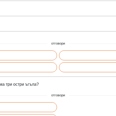
отговори
ма три остри ъгъла?
отговори