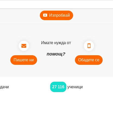
Изпробвай
Имате нужда от
помощ?
Пишете ни
Обадете се
дачи
27 116
ученици