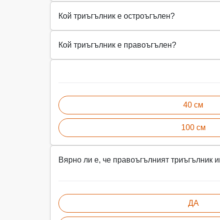
Кой триъгълник е остроъгълен?
Кой триъгълник е правоъгълен?
40 см
100 см
Вярно ли е, че правоъгълният триъгълник и
ДА