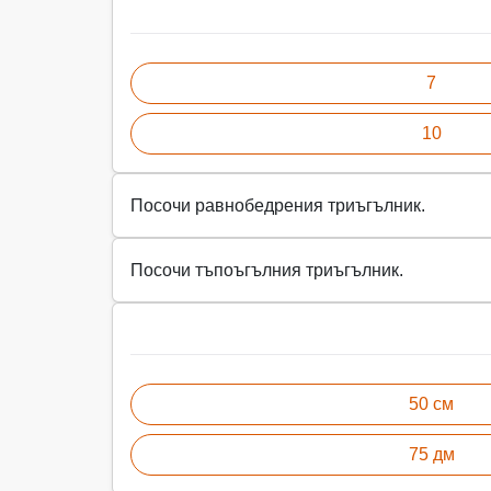
7
10
Посочи равнобедрения триъгълник.
Посочи тъпоъгълния триъгълник.
50 см
75 дм