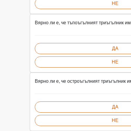
НЕ
Вярно ли е, че тъпоъгълният триъгълник им
ДА
НЕ
Вярно ли е, че остроъгълният триъгълник и
ДА
НЕ