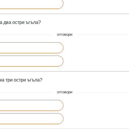
а два остри ъгъла?
отговори
ма три остри ъгъла?
отговори