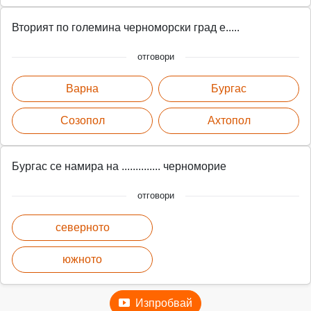
Вторият по големина черноморски град е.....
отговори
Варна
Бургас
Созопол
Ахтопол
Бургас се намира на .............. черноморие
отговори
северното
южното
Изпробвай