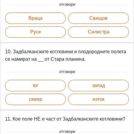
отговори
Враца
Свищов
Русе
Силистра
10. Задбалканските котловини и плодородните полета
се намират на __ от Стара планина.
отговори
юг
запад
север
изток
11. Кое поле НЕ е част от Задбалканските котловини?
отговори