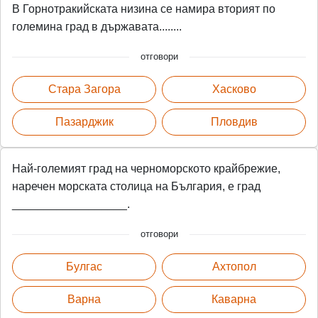
В Горнотракийската низина се намира вторият по
големина град в държавата........
отговори
Стара Загора
Хасково
Пазарджик
Пловдив
Най-големият град на черноморското крайбрежие,
наречен морската столица на България, е град
__________________.
отговори
Булгас
Ахтопол
Варна
Каварна