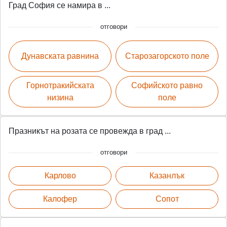
Град София се намира в ...
отговори
Дунавската равнина
Старозагорското поле
Горнотракийската
Софийското равно
низина
поле
Празникът на розата се провежда в град ...
отговори
Карлово
Казанлък
Калофер
Сопот