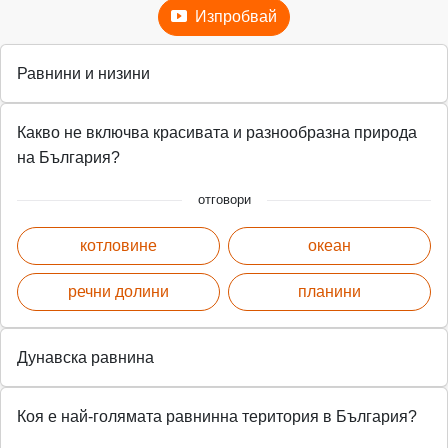
Изпробвай
Равнини и низини
Какво не включва красивата и разнообразна природа
на България?
отговори
котловине
океан
речни долини
планини
Дунавска равнина
Коя е най-голямата равнинна територия в България?