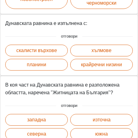
черноморски
Дунавската равнина е изпълнена с:
отговори
скалисти върхове
хълмове
планини
крайречни низини
В коя част на Дунавската равнина е разположена
областта, наречена "Житницата на България"?
отговори
западна
източна
северна
южна