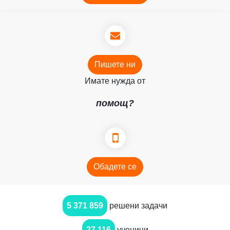
Пишете ни
Имате нужда от
помощ?
Обадете се
5 371 859
решени задачи
27 116
ученици