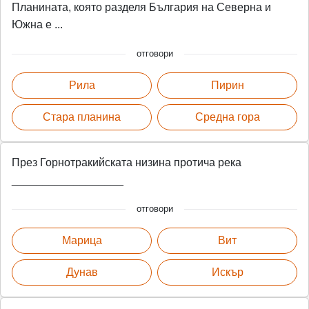
Планината, която разделя България на Северна и
Южна е ...
отговори
Рила
Пирин
Стара планина
Средна гора
През Горнотракийската низина протича река
__________________
отговори
Марица
Вит
Дунав
Искър