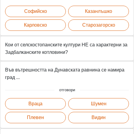
Софийско
Казанлъшко
Карловско
Старозагорско
Кои от селскостопанските култури НЕ са характерни за
Задбалканските котловини?
Във вътрешността на Дунавската равнина се намира
град ...
отговори
Враца
Шумен
Плевен
Видин