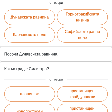
отговори
Горнотракийската
Дунавската равнина
низина
Софийското равно
Карловското поле
поле
Посочи Дунавската равнина.
Какъв град е Силистра?
отговори
пристанищен,
планински
крайдунавски
пристанищен,
новопостроен