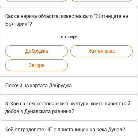
Как се нарича областта, известна като "Житницата на
България"?
отговори
Добруджа
Житен клас
Загоре
Посочи на картата Добруджа
8. Кои са селскостопанските култури, които виреят най-
добре в Дунавската равнина?
Кой от градовете НЕ е пристанищен на река Дунав?