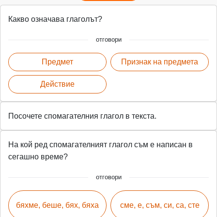
Какво означава глаголът?
отговори
Предмет
Признак на предмета
Действие
Посочете спомагателния глагол в текста.
На кой ред спомагателният глагол съм е написан в
сегашно време?
отговори
бяхме, беше, бях, бяха
сме, е, съм, си, са, сте