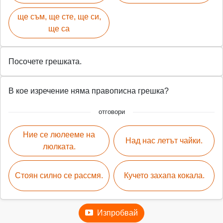
ще съм, ще сте, ще си,
ще са
Посочете грешката.
В кое изречение няма правописна грешка?
отговори
Ние се люлееме на
Над нас летът чайки.
люлката.
Стоян силно се рассмя.
Кучето захапа кокала.
Изпробвай