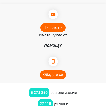
Пишете ни
Имате нужда от
помощ?
Обадете се
5 371 859
решени задачи
27 116
ученици