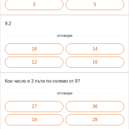
3
5
9.2
отговори
18
14
12
16
Кое число е 3 пъти по-голямо от 9?
отговори
27
36
18
28