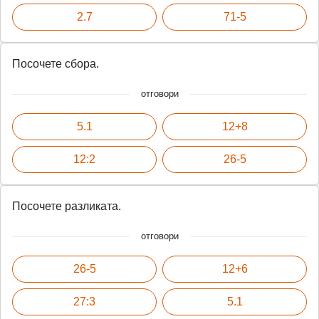
2.7
71-5
Посочете сбора.
отговори
5.1
12+8
12:2
26-5
Посочете разликата.
отговори
26-5
12+6
27:3
5.1