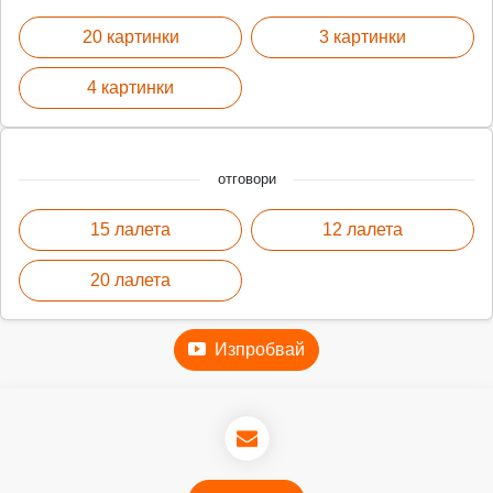
20 картинки
3 картинки
4 картинки
отговори
15 лалета
12 лалета
20 лалета
Изпробвай