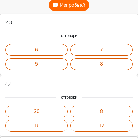
Изпробвай
2.3
отговори
6
7
5
8
4.4
отговори
20
8
16
12