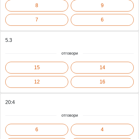
8
9
7
6
5.3
отговори
15
14
12
16
20:4
отговори
6
4