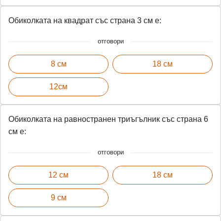
Обиколката на квадрат със страна 3 см е:
отговори
8 см
18 см
12см
Обиколката на равностранен триъгълник със страна 6
см е:
отговори
12 см
18 см
9 см