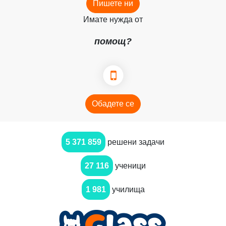
Пишете ни
Имате нужда от
помощ?
Обадете се
5 371 859
решени задачи
27 116
ученици
1 981
училища