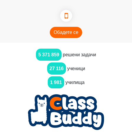
Обадете се
5 371 859
решени задачи
27 116
ученици
1 981
училища