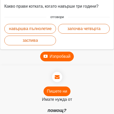
Какво прави котката, когато навърши три години?
отговори
навършва пълнолетие
започва четвърта
заспива
Изпробвай
Пишете ни
Имате нужда от
помощ?