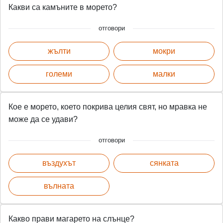
Какви са камъните в морето?
отговори
жълти
мокри
големи
малки
Кое е морето, което покрива целия свят, но мравка не
може да се удави?
отговори
въздухът
сянката
вълната
Какво прави магарето на слънце?