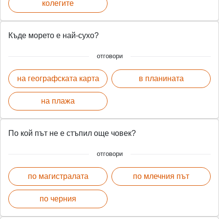
колегите
Къде морето е най-сухо?
отговори
на географската карта
в планината
на плажа
По кой път не е стъпил още човек?
отговори
по магистралата
по млечния път
по черния