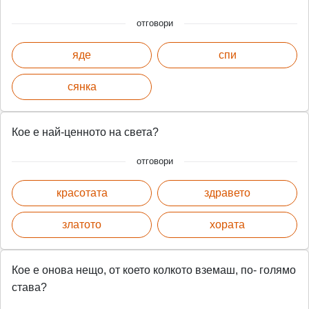
отговори
яде
спи
сянка
Кое е най-ценното на света?
отговори
красотата
здравето
златото
хората
Кое е онова нещо, от което колкото вземаш, по- голямо
става?