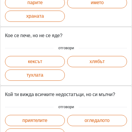
парите
името
храната
Кое се пече, но не се яде?
отговори
кексът
хлябът
тухлата
Кой ти вижда всичките недостатъци, но си мълчи?
отговори
приятелите
огледалото