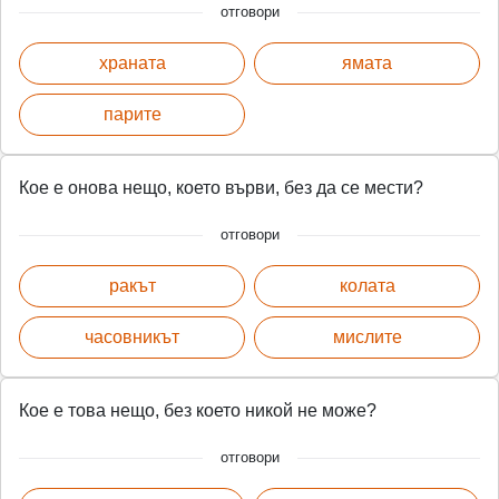
отговори
храната
ямата
парите
Кое е онова нещо, което върви, без да се мести?
отговори
ракът
колата
часовникът
мислите
Кое е това нещо, без което никой не може?
отговори