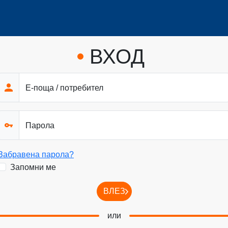
ВХОД
Е-поща / потребител
Парола
Забравена парола?
Запомни ме
ВЛЕЗ
или