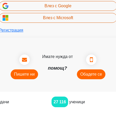
Влез с Google
Влез с Microsoft
Регистрация
Имате нужда от
помощ?
Пишете ни
Обадете се
дачи
27 116
ученици