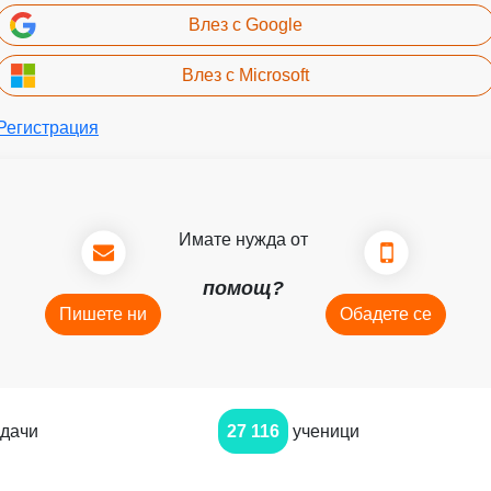
Влез с Google
Влез с Microsoft
Регистрация
Имате нужда от
помощ?
Пишете ни
Обадете се
дачи
27 116
ученици