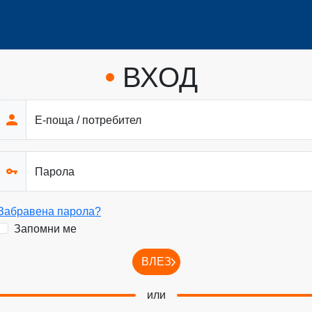
ВХОД
Е-поща / потребител
Парола
Забравена парола?
Запомни ме
ВЛЕЗ
или