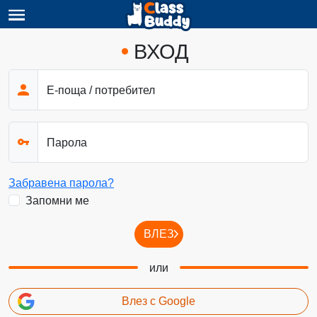
ВХОД
Е-поща / потребител
Парола
Забравена парола?
Запомни ме
ВЛЕЗ
или
Влез с Google