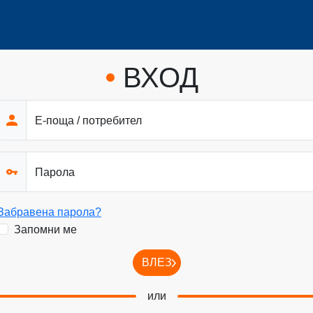
ВХОД
Е-поща / потребител
Парола
Забравена парола?
Запомни ме
ВЛЕЗ
или