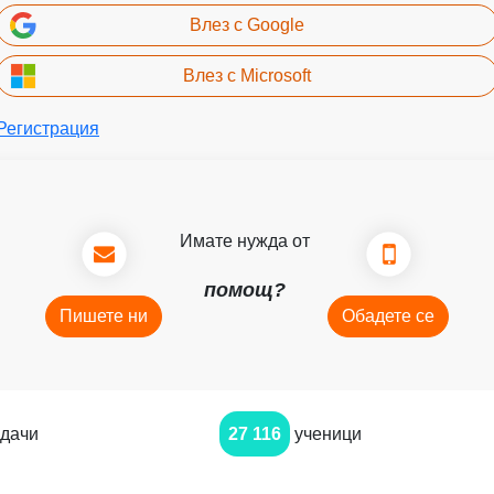
Влез с Google
Влез с Microsoft
Регистрация
Имате нужда от
помощ?
Пишете ни
Обадете се
дачи
27 116
ученици